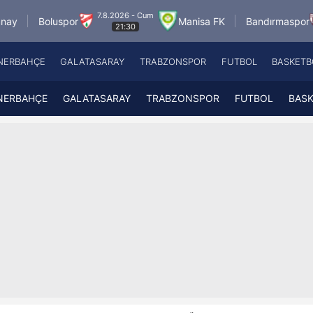
7.8.2026 - Cum
8.8.2026 - Cu
or
Manisa FK
Bandırmaspor
21:30
17:00
NERBAHÇE
GALATASARAY
TRABZONSPOR
FUTBOL
BASKETB
Beşiktaş
A
Fenerbahçe
A
NERBAHÇE
GALATASARAY
TRABZONSPOR
FUTBOL
BAS
Galatasaray
A
Trabzonspor
A
Futbol
A
Basketbol
Ziraat Türkiye Kupası
DİZİ
Diğer Sporlar