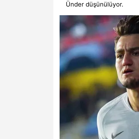
Ünder düşünülüyor.
mevzuata uygun olarak kullanılan