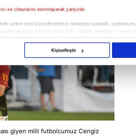
yıcı ve cihazlarını tanımlayarak çalışırlar.
de sizlere özel kişiselleştirilmiş reklamlar sunabilir, sayfalarım
aparken amacımızın size daha iyi bir reklam deneyimi sunmak ol
imizden gelen çabayı gösterdiğimizi ve bu noktada, reklamların ma
olduğunu sizlere hatırlatmak isteriz.
Kişiselleştir
çerezlere izin vermedikleri takdirde, kullanıcılara hedefli reklaml
abilmek için İnternet Sitemizde kendimize ve üçüncü kişilere ait 
isel verileriniz işlenmekte olup gerekli olan çerezler bilgi toplum
 çerezler, sitemizin daha işlevsel kılınması ve kişiselleştirilmes
 yapılması, amaçlarıyla sınırlı olarak açık rızanız dahilinde kulla
aşağıda yer alan panel vasıtasıyla belirleyebilirsiniz. Çerezlere iliş
lgilendirme Metnimizi
ziyaret edebilirsiniz.
ası giyen milli futbolcumuz Cengiz
Korunması Kanunu uyarınca hazırlanmış Aydınlatma Metnimizi okum