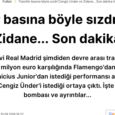
Futbol
Transfer basına böyle sızdı! Cengiz Ünder ve Zidane... Son dakika h
 basına böyle sızd
idane... Son dakik
vi Real Madrid şimdiden devre arası tra
5 milyon euro karşılığında Flamengo'dan
icius Junior'dan istediği performansı 
ngiz Ünder'i istediği ortaya çıktı. İşte
bombası ve ayrıntılar...
 10.09.2019 16:22