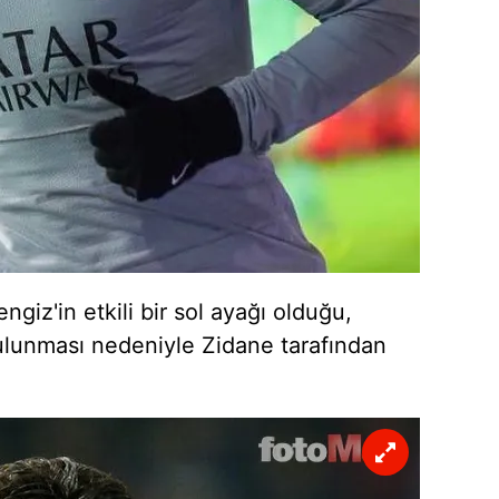
giz'in etkili bir sol ayağı olduğu,
e bulunması nedeniyle Zidane tarafından