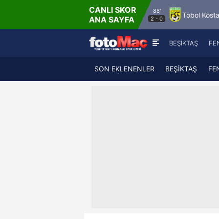
CANLI SKOR
88'
a
FK Partizan Belgrade
Tobol Kostanay
Bolusp
ANA SAYFA
2
-
0
BEŞİKTAŞ
FE
SON EKLENENLER
BEŞİKTAŞ
FE