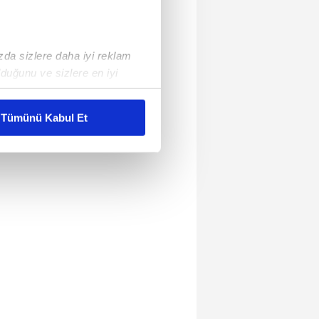
ızda sizlere daha iyi reklam
duğunu ve sizlere en iyi
liyetlerimizi karşılamak
Tümünü Kabul Et
ar gösterilmeyecektir."
çerezler kullanılmaktadır. Bu
u hizmetlerinin sunulması
i ve sizlere yönelik
nılacaktır.
kin detaylı bilgi için Ayarlar
ak ve sitemizde ilgili