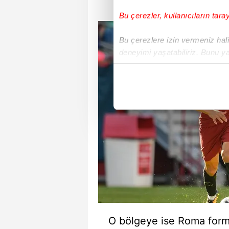
Bu çerezler, kullanıcıların tara
Bu çerezlere izin vermeniz halin
deneyimi yaşatabiliriz. Bunu y
içerikleri sunabilmek adına el
noktasında tek gelir kalemimiz 
Her halükârda, kullanıcılar, bu 
Sizlere daha iyi bir hizmet sun
çerezler vasıtasıyla çeşitli kiş
amacıyla kullanılmaktadır. Diğer
reklam/pazarlama faaliyetlerinin
Çerezlere ilişkin tercihlerinizi 
butonuna tıklayabilir,
Çerez Bi
O bölgeye ise Roma form
6698 sayılı Kişisel Verilerin 