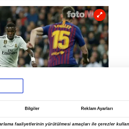
Bilgiler
Reklam Ayarları
esinin haberine göre; Real Madrid,
rlama faaliyetlerinin yürütülmesi amaçları ile çerezler kullan
asındaki kiralamayı planlıyor.