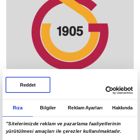
Reddet
GALATASARAY
SAKAT: Emre Akbaba, Fernando, Nagatomo
CEZALI: Mariano
Rıza
Bilgiler
Reklam Ayarları
Hakkında
"Sitelerimizde reklam ve pazarlama faaliyetlerinin
yürütülmesi amaçları ile çerezler kullanılmaktadır.