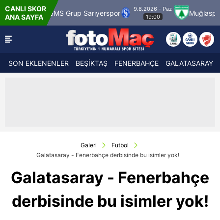
CANLI SKOR
9.8.2026 - Paz
SMS Grup Sarıyerspor
Muğlaspor
Vansp
ANA SAYFA
19:00
SON EKLENENLER
BEŞİKTAŞ
FENERBAHÇE
GALATASARAY
Galeri
Futbol
Galatasaray - Fenerbahçe derbisinde bu isimler yok!
Galatasaray - Fenerbahçe
derbisinde bu isimler yok!