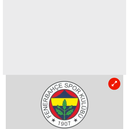
kullanılmaktadır. Bu çerezler vasıtasıyla çeşitli kişisel
verileriniz işlenmekte olup gerekli olan çerezler bilgi
toplumu hizmetlerinin sunulması amacıyla
kullanılmaktadır. Diğer çerezler, sitemizin daha işlevsel
kılınması ve kişiselleştirilmesi ve sizlere yönelik
reklam/pazarlama faaliyetlerinin yapılması, amaçlarıyla
sınırlı olarak açık rızanız dahilinde kullanılacaktır.
Çerezlere ilişkin tercihlerinizi aşağıda yer alan panel
vasıtasıyla belirleyebilirsiniz. Çerezlere ilişkin detaylı bilgi
için Ayarlar butonuna tıklayabilir,
Çerez Bilgilendirme
Metnimizi
ziyaret edebilirsiniz.
6698 sayılı Kişisel Verilerin Korunması Kanunu uyarınca
hazırlanmış Aydınlatma Metnimizi okumak ve sitemizde
ilgili mevzuata uygun olarak kullanılan çerezlerle ilgili bilgi
almak için lütfen
tıklayınız
.