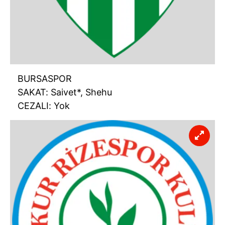
BURSASPOR
SAKAT: Saivet*, Shehu
CEZALI: Yok