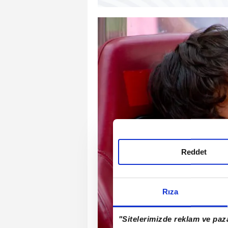
Reddet
Rıza
"Sitelerimizde reklam ve paza