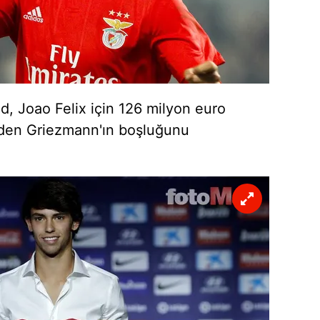
 çerezlerle ilgili bilgi almak için lütfen
tıklayınız
.
d, Joao Felix için 126 milyon euro
iden Griezmann'ın boşluğunu