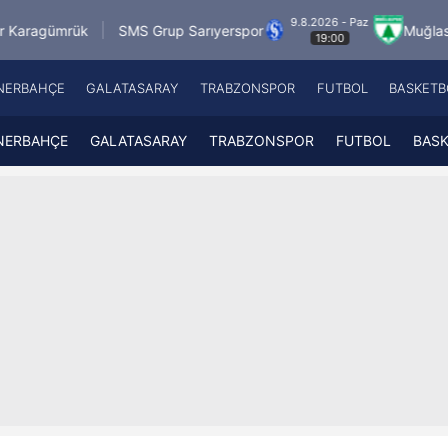
9.8.2026 - Paz
SMS Grup Sarıyerspor
Muğlaspor
Vanspor
19:00
NERBAHÇE
GALATASARAY
TRABZONSPOR
FUTBOL
BASKETB
Beşiktaş
A
Fenerbahçe
A
NERBAHÇE
GALATASARAY
TRABZONSPOR
FUTBOL
BAS
Galatasaray
A
Trabzonspor
A
Futbol
A
Basketbol
Ziraat Türkiye Kupası
DİZİ
Diğer Sporlar