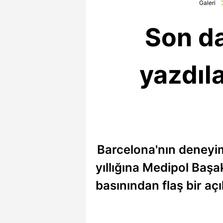
Galeri
Son da
yazdıla
Barcelona'nın deneyiml
yıllığına Medipol Başa
basınından flaş bir aç