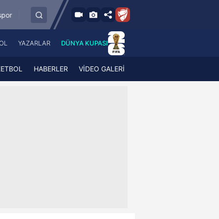
9.8.2026 - Paz
Zecorner Kayserispor
Sipay Bodrum FK
21:30
OL
YAZARLAR
DÜNYA KUPASI
 Haber
A Haber Radyo
 Spor
A Spor Radyo
KETBOL
HABERLER
VİDEO GALERİ
TV
A News Radio
2TV
Radyo Turkuvaz
para
Turkuvaz Romantik
Turkuvaz Efsane
Vav Tv
Radyo Soft
Radyo Energy
Turkuvaz Anadolu