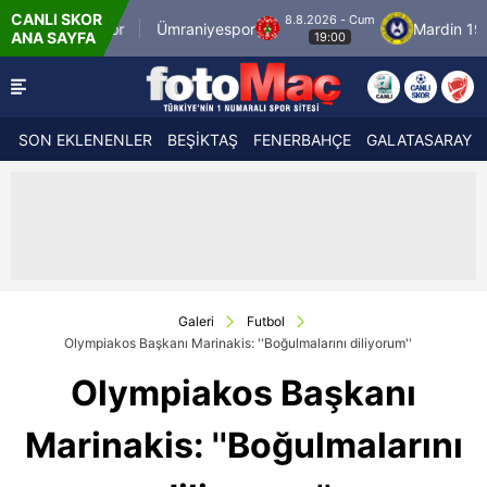
CANLI SKOR
8.8.2026 - Cum
İstanbulspor
Ümraniyespor
Mardin 1969 
ANA SAYFA
19:00
SON EKLENENLER
BEŞİKTAŞ
FENERBAHÇE
GALATASARAY
Galeri
Futbol
Olympiakos Başkanı Marinakis: ''Boğulmalarını diliyorum''
Olympiakos Başkanı
Marinakis: ''Boğulmalarını