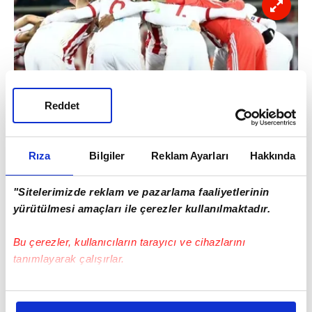
Reddet
Yunanistan Süper Ligi'ni domine eden
Rıza
Bilgiler
Reklam Ayarları
Hakkında
Olympiakos, bu sezon üst üste 8. kez
şampiyon olmak istiyordu.
"Sitelerimizde reklam ve pazarlama faaliyetlerinin
yürütülmesi amaçları ile çerezler kullanılmaktadır.
Bu çerezler, kullanıcıların tarayıcı ve cihazlarını
tanımlayarak çalışırlar.
Bu çerezlere izin vermeniz halinde sizlere özel
kişiselleştirilmiş reklamlar sunabilir, sayfalarımızda sizlere