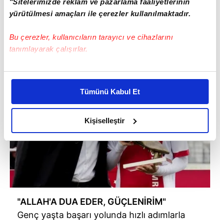
Ondan beri, biraz daha ayık bir gencim. Bir
"Sitelerimizde reklam ve pazarlama faaliyetlerinin
anda değişecek değilim. Ben böyle biri
yürütülmesi amaçları ile çerezler kullanılmaktadır.
değilim" sözleriyle babasından aldığı tembihi
Bu çerezler, kullanıcıların tarayıcı ve cihazlarını
dile getirdi.
tanımlayarak çalışırlar.
Bu çerezlere izin vermeniz halinde sizlere özel
kişiselleştirilmiş reklamlar sunabilir, sayfalarımızda sizlere
Tümünü Kabul Et
daha iyi reklam deneyimi yaşatabiliriz. Bunu yaparken
amacımızın size daha iyi bir reklam deneyimi sunmak
olduğunu ve sizlere en iyi içerikleri sunabilmek adına
Kişiselleştir
elimizden gelen çabayı gösterdiğimizi ve bu noktada,
reklamların maliyetlerimizi karşılamak noktasında tek gelir
kalemimiz olduğunu sizlere hatırlatmak isteriz.
Her halükârda, kullanıcılar, bu çerezlere izin vermedikleri
takdirde, kullanıcılara hedefli reklamlar
"ALLAH'A DUA EDER, GÜÇLENİRİM"
gösterilmeyecektir."
Genç yaşta başarı yolunda hızlı adımlarla