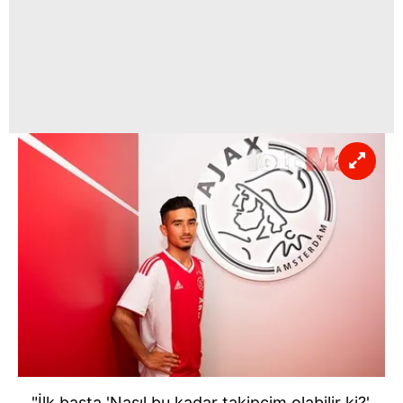
"İlk başta 'Nasıl bu kadar takipçim olabilir ki?'