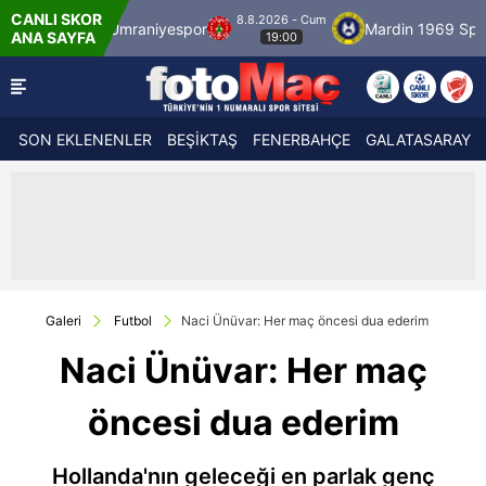
CANLI SKOR
8.8.2026 - Cum
Ümraniyespor
Mardin 1969 Spor
Özbel
ANA SAYFA
19:00
SON EKLENENLER
BEŞİKTAŞ
FENERBAHÇE
GALATASARAY
Galeri
Futbol
Naci Ünüvar: Her maç öncesi dua ederim
Naci Ünüvar: Her maç
öncesi dua ederim
Hollanda'nın geleceği en parlak genç