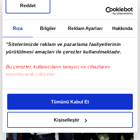
Reddet
Rıza
Bilgiler
Reklam Ayarları
Hakkında
"Sitelerimizde reklam ve pazarlama faaliyetlerinin
yürütülmesi amaçları ile çerezler kullanılmaktadır.
Bu çerezler, kullanıcıların tarayıcı ve cihazlarını
tanımlayarak çalışırlar.
Bu çerezlere izin vermeniz halinde sizlere özel
kişiselleştirilmiş reklamlar sunabilir, sayfalarımızda sizlere
Tümünü Kabul Et
daha iyi reklam deneyimi yaşatabiliriz. Bunu yaparken
amacımızın size daha iyi bir reklam deneyimi sunmak
olduğunu ve sizlere en iyi içerikleri sunabilmek adına
Kişiselleştir
elimizden gelen çabayı gösterdiğimizi ve bu noktada,
reklamların maliyetlerimizi karşılamak noktasında tek gelir