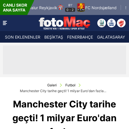
CANLI SKOR
81'
FC
Valur Reykjavik
FC Nordsjælland
SC Braga
ANA SAYFA
0
-
2
SON EKLENENLER
BEŞİKTAŞ
FENERBAHÇE
GALATASARAY
Galeri
Futbol
Manchester City tarihe geçti! 1 milyar Euro'dan fazla...
Manchester City tarihe
geçti! 1 milyar Euro'dan