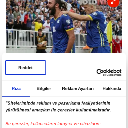
Reddet
Golden hemen 4 dakika sonra sahneye
çıkan Fenerbahçe'nin golcü oyuncusu Vedat
Rıza
Bilgiler
Reklam Ayarları
Hakkında
Muriç takımını ateşleyen golü attı ve durumu
1-1'e getirdi.
"Sitelerimizde reklam ve pazarlama faaliyetlerinin
yürütülmesi amaçları ile çerezler kullanılmaktadır.
Bu çerezler, kullanıcıların tarayıcı ve cihazlarını