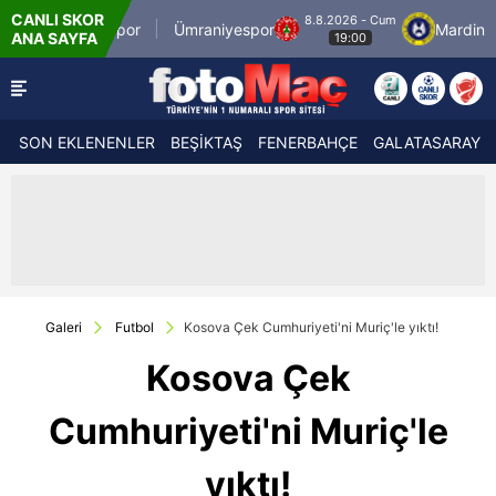
CANLI SKOR
8.8.2026 - Cum
İstanbulspor
Ümraniyespor
Mardin 1969 
ANA SAYFA
19:00
SON EKLENENLER
BEŞİKTAŞ
FENERBAHÇE
GALATASARAY
Galeri
Futbol
Kosova Çek Cumhuriyeti'ni Muriç'le yıktı!
Kosova Çek
Cumhuriyeti'ni Muriç'le
yıktı!