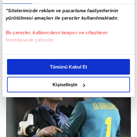
"Sitelerimizde reklam ve pazarlama faaliyetlerinin
yürütülmesi amaçları ile çerezler kullanılmaktadır.
Bu çerezler, kullanıcıların tarayıcı ve cihazlarını
tanımlayarak çalışırlar.
Bu çerezlere izin vermeniz halinde sizlere özel
kişiselleştirilmiş reklamlar sunabilir, sayfalarımızda sizlere
Tümünü Kabul Et
daha iyi reklam deneyimi yaşatabiliriz. Bunu yaparken
amacımızın size daha iyi bir reklam deneyimi sunmak
olduğunu ve sizlere en iyi içerikleri sunabilmek adına
Kişiselleştir
elimizden gelen çabayı gösterdiğimizi ve bu noktada,
reklamların maliyetlerimizi karşılamak noktasında tek gelir
kalemimiz olduğunu sizlere hatırlatmak isteriz.
Her halükârda, kullanıcılar, bu çerezlere izin vermedikleri
takdirde, kullanıcılara hedefli reklamlar
gösterilmeyecektir."