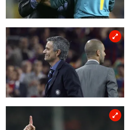
Sizlere daha iyi bir hizmet sunabilmek için İnternet
Sitemizde kendimize ve üçüncü kişilere ait çerezler
kullanılmaktadır. Bu çerezler vasıtasıyla çeşitli kişisel
verileriniz işlenmekte olup gerekli olan çerezler bilgi
toplumu hizmetlerinin sunulması amacıyla
kullanılmaktadır. Diğer çerezler, sitemizin daha işlevsel
kılınması ve kişiselleştirilmesi ve sizlere yönelik
reklam/pazarlama faaliyetlerinin yapılması, amaçlarıyla
sınırlı olarak açık rızanız dahilinde kullanılacaktır.
Çerezlere ilişkin tercihlerinizi aşağıda yer alan panel
vasıtasıyla belirleyebilirsiniz. Çerezlere ilişkin detaylı bilgi
için Ayarlar butonuna tıklayabilir,
Çerez Bilgilendirme
Metnimizi
ziyaret edebilirsiniz.
6698 sayılı Kişisel Verilerin Korunması Kanunu uyarınca
hazırlanmış Aydınlatma Metnimizi okumak ve sitemizde