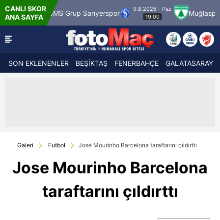
CANLI SKOR
9.8.2026 - Paz
S Grup Sarıyerspor
Muğlaspor
Vanspor
ANA SAYFA
19:00
SON EKLENENLER
BEŞİKTAŞ
FENERBAHÇE
GALATASARAY
Galeri
Futbol
Jose Mourinho Barcelona taraftarını çıldırttı
Jose Mourinho Barcelona
taraftarını çıldırttı