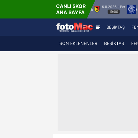
CANLI SKOR
6.8.2026 - Per
Vaduz
Jagiellonia Bialystok
Glasgow Ranger
ANA SAYFA
19:00
BEŞİKTAŞ
FE
SON EKLENENLER
BEŞİKTAŞ
FE