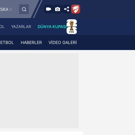
6.8.2026 - Per
K Jablonec
FC RFS
Paide Linnameeskond
19:00
OL
YAZARLAR
DÜNYA KUPASI
 Haber
A Haber Radyo
 Spor
A Spor Radyo
KETBOL
HABERLER
VİDEO GALERİ
TV
A News Radio
2TV
Radyo Turkuvaz
para
Turkuvaz Romantik
Turkuvaz Efsane
Vav Tv
Radyo Soft
Radyo Energy
Turkuvaz Anadolu