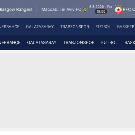
6.8.2026 - Per
s
Maccabi Tel Aviv FC
PFC CSKA Sofia
F
19:00
NERBAHÇE
GALATASARAY
TRABZONSPOR
FUTBOL
BASKETB
Beşiktaş
A
Fenerbahçe
A
NERBAHÇE
GALATASARAY
TRABZONSPOR
FUTBOL
BAS
Galatasaray
A
Trabzonspor
A
Futbol
A
Basketbol
Ziraat Türkiye Kupası
DİZİ
Diğer Sporlar