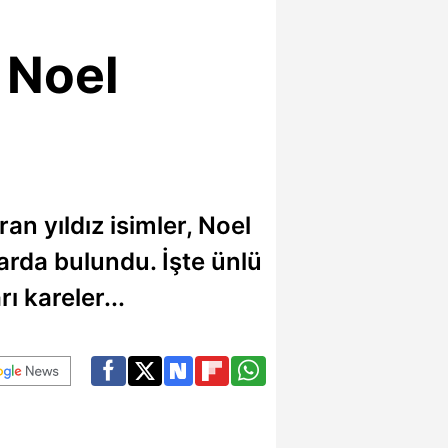
n Noel
n yıldız isimler, Noel
rda bulundu. İşte ünlü
ı kareler...