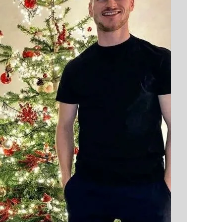
 çerezlerle ilgili bilgi almak için lütfen
tıklayınız
.