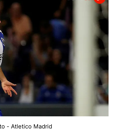
 çerezlerle ilgili bilgi almak için lütfen
tıklayınız
.
 - Atletico Madrid