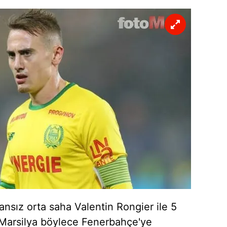
ansız orta saha Valentin Rongier ile 5
. Marsilya böylece Fenerbahçe'ye