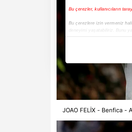
Bu çerezler, kullanıcıların tara
Bu çerezlere izin vermeniz halin
deneyimi yaşatabiliriz. Bunu y
içerikleri sunabilmek adına el
noktasında tek gelir kalemimiz 
Her halükârda, kullanıcılar, bu 
Sizlere daha iyi bir hizmet sun
çerezler vasıtasıyla çeşitli kiş
amacıyla kullanılmaktadır. Diğer
reklam/pazarlama faaliyetlerinin
Çerezlere ilişkin tercihlerinizi 
JOAO FELİX - Benfica - A
butonuna tıklayabilir,
Çerez Bi
6698 sayılı Kişisel Verilerin 