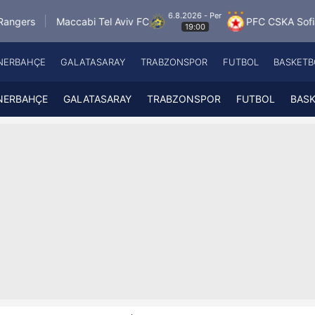
6.8.2026 - Per
ccabi Tel Aviv FC
PFC CSKA Sofia
FK Jablo
19:00
NERBAHÇE
GALATASARAY
TRABZONSPOR
FUTBOL
BASKETB
Beşiktaş
A
Fenerbahçe
A
NERBAHÇE
GALATASARAY
TRABZONSPOR
FUTBOL
BAS
Galatasaray
A
Trabzonspor
A
Futbol
A
Basketbol
Ziraat Türkiye Kupası
DİZİ
Diğer Sporlar