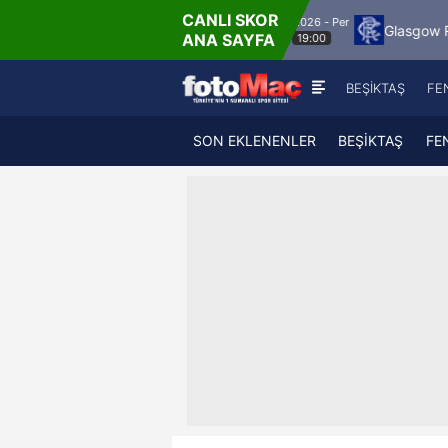
CANLI SKOR
6.8.2026 - Per
Jagiellonia Bialystok
Glasgow Rangers
Ma
ANA SAYFA
19:00
BEŞİKTAŞ
FE
SON EKLENENLER
BEŞİKTAŞ
FE