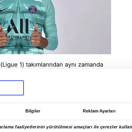
i (Ligue 1) takımlarından aynı zamanda
tasaray'ın rakibi olan Paris Saint-
id forması giyen Kosta Rikalı kaleci
ti.
Bilgiler
Reklam Ayarları
rlama faaliyetlerinin yürütülmesi amaçları ile çerezler kullan