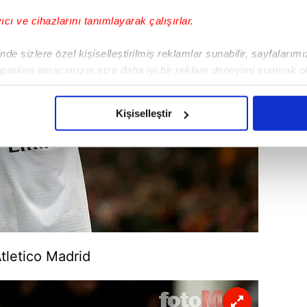
yıcı ve cihazlarını tanımlayarak çalışırlar.
de sizlere özel kişiselleştirilmiş reklamlar sunabilir, sayfalarım
aparken amacımızın size daha iyi bir reklam deneyimi sunmak ol
imizden gelen çabayı gösterdiğimizi ve bu noktada, reklamların ma
olduğunu sizlere hatırlatmak isteriz.
Kişiselleştir
çerezlere izin vermedikleri takdirde, kullanıcılara hedefli reklaml
abilmek için İnternet Sitemizde kendimize ve üçüncü kişilere ait 
isel verileriniz işlenmekte olup gerekli olan çerezler bilgi toplum
 çerezler, sitemizin daha işlevsel kılınması ve kişiselleştirilmes
 yapılması, amaçlarıyla sınırlı olarak açık rızanız dahilinde kulla
aşağıda yer alan panel vasıtasıyla belirleyebilirsiniz. Çerezlere iliş
tletico Madrid
lgilendirme Metnimizi
ziyaret edebilirsiniz.
Korunması Kanunu uyarınca hazırlanmış Aydınlatma Metnimizi okum