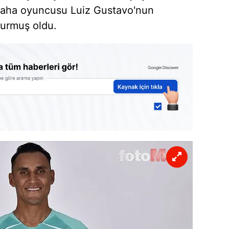
a saha oyuncusu Luiz Gustavo'nun
durmuş oldu.