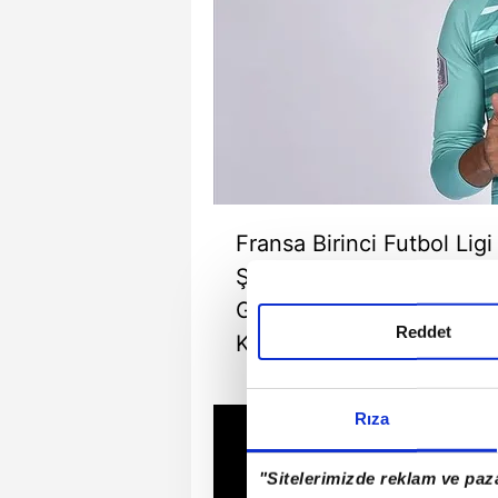
Fransa Birinci Futbol Lig
Şampiyonlar Ligi'nde Gala
Germain (PSG), Real Madr
Reddet
Keylor Navas'ı transfer et
Rıza
"Sitelerimizde reklam ve paza