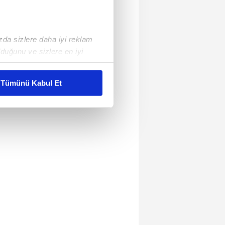
ızda sizlere daha iyi reklam
duğunu ve sizlere en iyi
liyetlerimizi karşılamak
Tümünü Kabul Et
ar gösterilmeyecektir."
çerezler kullanılmaktadır. Bu
u hizmetlerinin sunulması
i ve sizlere yönelik
nılacaktır.
kin detaylı bilgi için Ayarlar
ak ve sitemizde ilgili