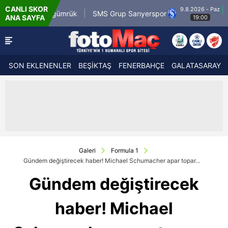
CANLI SKOR
9.8.2026 - Paz
tr Karagümrük
SMS Grup Sarıyerspor
Muğlas
ANA SAYFA
19:00
SON EKLENENLER
BEŞİKTAŞ
FENERBAHÇE
GALATASARAY
Galeri
Formula 1
Gündem değiştirecek haber! Michael Schumacher apar topar...
Gündem değiştirecek
haber! Michael