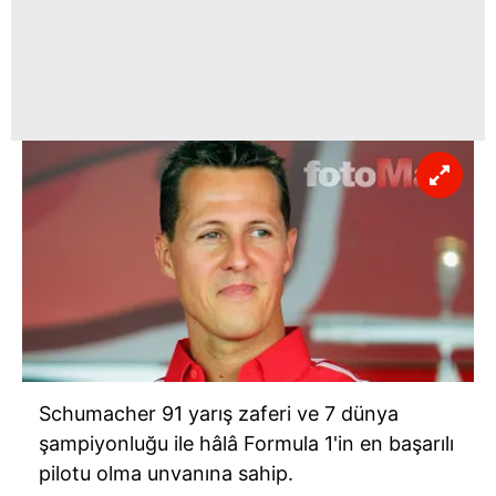
toplumu hizmetlerinin sunulması amacıyla
kullanılmaktadır. Diğer çerezler, sitemizin daha işlevsel
kılınması ve kişiselleştirilmesi ve sizlere yönelik
reklam/pazarlama faaliyetlerinin yapılması, amaçlarıyla
sınırlı olarak açık rızanız dahilinde kullanılacaktır.
Çerezlere ilişkin tercihlerinizi aşağıda yer alan panel
vasıtasıyla belirleyebilirsiniz. Çerezlere ilişkin detaylı bilgi
için Ayarlar butonuna tıklayabilir,
Çerez Bilgilendirme
Metnimizi
ziyaret edebilirsiniz.
6698 sayılı Kişisel Verilerin Korunması Kanunu uyarınca
hazırlanmış Aydınlatma Metnimizi okumak ve sitemizde
ilgili mevzuata uygun olarak kullanılan çerezlerle ilgili bilgi
almak için lütfen
tıklayınız
.
Schumacher 91 yarış zaferi ve 7 dünya
şampiyonluğu ile hâlâ Formula 1'in en başarılı
pilotu olma unvanına sahip.