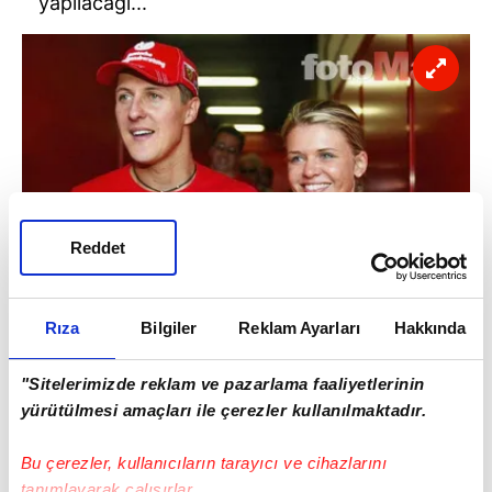
yapılacağı...
Reddet
Rıza
Bilgiler
Reklam Ayarları
Hakkında
"Sitelerimizde reklam ve pazarlama faaliyetlerinin
Konuyla ilgili efsane ismin cephesinden resmi
yürütülmesi amaçları ile çerezler kullanılmaktadır.
bir açıklama yapılmadı.
Bu çerezler, kullanıcıların tarayıcı ve cihazlarını
tanımlayarak çalışırlar.