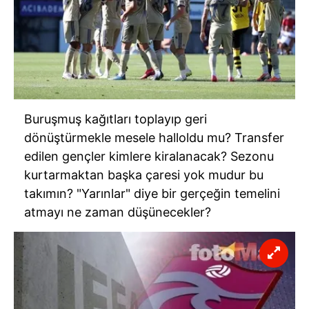
vasıtasıyla belirleyebilirsiniz. Çerezlere ilişkin detaylı bilgi
için Ayarlar butonuna tıklayabilir,
Çerez Bilgilendirme
Metnimizi
ziyaret edebilirsiniz.
6698 sayılı Kişisel Verilerin Korunması Kanunu uyarınca
hazırlanmış Aydınlatma Metnimizi okumak ve sitemizde
ilgili mevzuata uygun olarak kullanılan çerezlerle ilgili bilgi
Buruşmuş kağıtları toplayıp geri
almak için lütfen
tıklayınız
.
dönüştürmekle mesele halloldu mu? Transfer
edilen gençler kimlere kiralanacak? Sezonu
kurtarmaktan başka çaresi yok mudur bu
takımın? "Yarınlar" diye bir gerçeğin temelini
atmayı ne zaman düşünecekler?