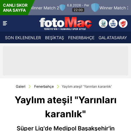
CANLI SKOR
6.8.2026 - Per
12
Winner Match 2
Winner Match 3
Bolu
ANA SAYFA
22:00
SON EKLENENLER
BEŞİKTAŞ
FENERBAHÇE
GALATASARAY
Galeri
Fenerbahçe
Yaylım ateşi! 'Yarınları karanlık'
Yaylım ateşi! "Yarınları
karanlık"
Süper Lig'de Medipol Başakşehir'in