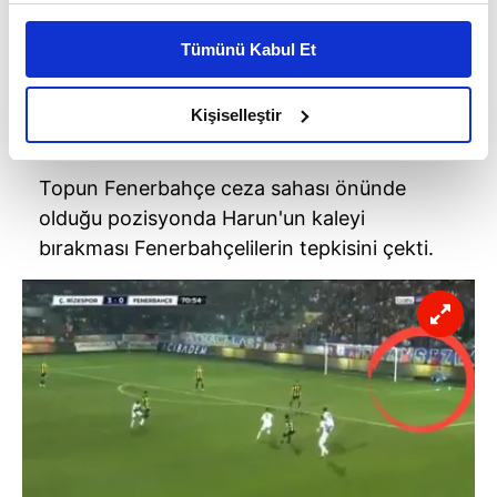
Bu çerezlere izin vermeniz halinde sizlere özel
kişiselleştirilmiş reklamlar sunabilir, sayfalarımızda sizlere
Tümünü Kabul Et
daha iyi reklam deneyimi yaşatabiliriz. Bunu yaparken
amacımızın size daha iyi bir reklam deneyimi sunmak
olduğunu ve sizlere en iyi içerikleri sunabilmek adına
Kişiselleştir
elimizden gelen çabayı gösterdiğimizi ve bu noktada,
reklamların maliyetlerimizi karşılamak noktasında tek gelir
Topun Fenerbahçe ceza sahası önünde
kalemimiz olduğunu sizlere hatırlatmak isteriz.
olduğu pozisyonda Harun'un kaleyi
Her halükârda, kullanıcılar, bu çerezlere izin vermedikleri
bırakması Fenerbahçelilerin tepkisini çekti.
takdirde, kullanıcılara hedefli reklamlar
gösterilmeyecektir."
Sizlere daha iyi bir hizmet sunabilmek için İnternet
Sitemizde kendimize ve üçüncü kişilere ait çerezler
kullanılmaktadır. Bu çerezler vasıtasıyla çeşitli kişisel
verileriniz işlenmekte olup gerekli olan çerezler bilgi
toplumu hizmetlerinin sunulması amacıyla
kullanılmaktadır. Diğer çerezler, sitemizin daha işlevsel