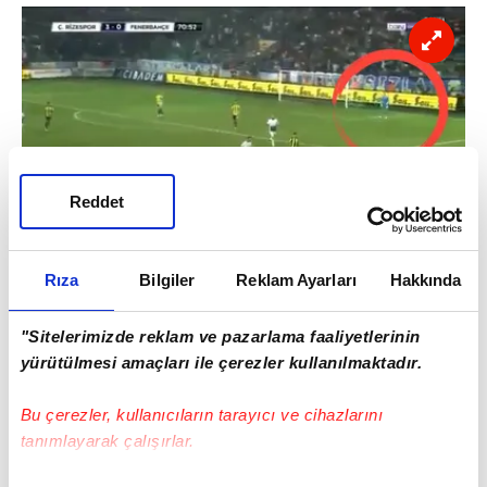
Reddet
Rıza
Bilgiler
Reklam Ayarları
Hakkında
Harun Tekin'in yediği gollerde hatalı
olduğunu düşünen taraftarlar, özellikle 70.
"Sitelerimizde reklam ve pazarlama faaliyetlerinin
dakikada gerçekleşen pozisyona da
yürütülmesi amaçları ile çerezler kullanılmaktadır.
tepkilerini gösterdiler.
Bu çerezler, kullanıcıların tarayıcı ve cihazlarını
tanımlayarak çalışırlar.