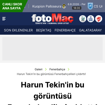
CANLI SKOR
6.8.2026 - Per
er Match 12
Kuopion Palloseura
CS Universi
ANA SAYFA
18:00
SON EKLENENLER
BEŞİKTAŞ
FENERBAHÇE
GALATASARAY
Galeri
Fenerbahçe
Harun Tekin'in bu görüntüsü Fenerbahçelileri çıldırttı!
Harun Tekin'in bu
görüntüsü