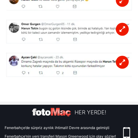
HER YERDE!
Fenerbahçe’de sürpriz ayrılık ihtimali! Devre arasında gelmişti
Fenerbahçe’nin yeni transferi Mason Greenwood için olay sözler!