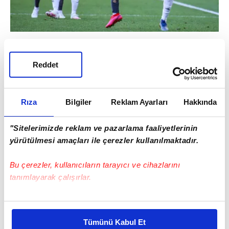
Öte yandan Kosovalı golcüsünü İtalya'ya
göndermeye hazırlanan Fenerbahçe, forvet
Reddet
mevkisine takviye yapmak istiyor. Ekvador
basını sürpriz bir iddia ortaya attı...
Rıza
Bilgiler
Reklam Ayarları
Hakkında
"Sitelerimizde reklam ve pazarlama faaliyetlerinin
yürütülmesi amaçları ile çerezler kullanılmaktadır.
Bu çerezler, kullanıcıların tarayıcı ve cihazlarını
tanımlayarak çalışırlar.
Bu çerezlere izin vermeniz halinde sizlere özel
kişiselleştirilmiş reklamlar sunabilir, sayfalarımızda sizlere
Tümünü Kabul Et
daha iyi reklam deneyimi yaşatabiliriz. Bunu yaparken