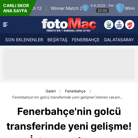
CANLI SKOR
6.8.2026 - Per
ner Match 12
Winner Match 2
Winner Match
ANA SAYFA
22:00
SON EKLENENLER
BEŞİKTAŞ
FENERBAHÇE
GALATASARAY
Galeri
Fenerbahçe
Fenerbahçe'nin golcü transferinde yeni gelişme! İstenen rakam...
Fenerbahçe'nin golcü
transferinde yeni gelişme!