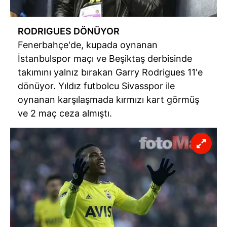
vasıtasıyla belirleyebilirsiniz. Çerezlere ilişkin detaylı bilgi
için Ayarlar butonuna tıklayabilir,
Çerez Bilgilendirme
RODRIGUES
DÖNÜYOR
Metnimizi
ziyaret edebilirsiniz.
Fenerbahçe'de
, kupada oynanan
İstanbulspor
maçı ve Beşiktaş
derbisinde
6698 sayılı Kişisel Verilerin Korunması Kanunu uyarınca
hazırlanmış Aydınlatma Metnimizi okumak ve sitemizde
takımını yalnız bırakan
Garry
Rodrigues
11'e
ilgili mevzuata uygun olarak kullanılan çerezlerle ilgili bilgi
dönüyor. Yıldız futbolcu
Sivasspor
ile
almak için lütfen
tıklayınız
.
oynanan karşılaşmada kırmızı kart görmüş
ve 2 maç ceza almıştı.