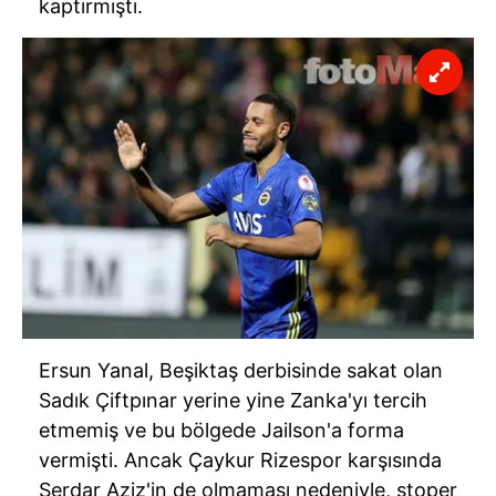
kaptırmıştı.
Ersun Yanal, Beşiktaş
derbisinde
sakat olan
Sadık
Çiftpınar
yerine yine
Zanka'yı
tercih
etmemiş ve bu bölgede
Jailson'a
forma
vermişti. Ancak
Çaykur
Rizespor
karşısında
Serdar Aziz'in de olmaması nedeniyle, stoper