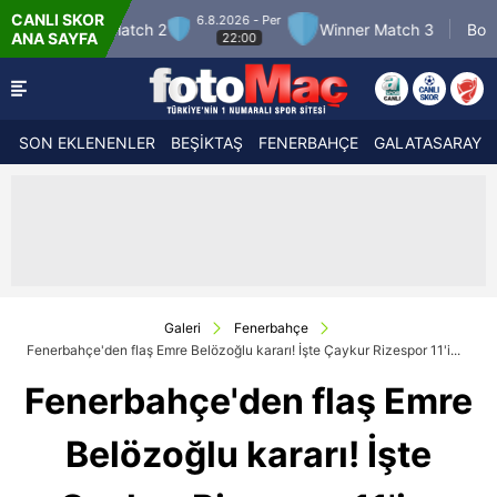
CANLI SKOR
6.8.2026 - Per
7.8.2026 - 
ch 2
Winner Match 3
Boluspor
ANA SAYFA
22:00
21:30
SON EKLENENLER
BEŞİKTAŞ
FENERBAHÇE
GALATASARAY
Galeri
Fenerbahçe
Fenerbahçe'den flaş Emre Belözoğlu kararı! İşte Çaykur Rizespor 11'i...
Fenerbahçe'den flaş Emre
Belözoğlu kararı! İşte