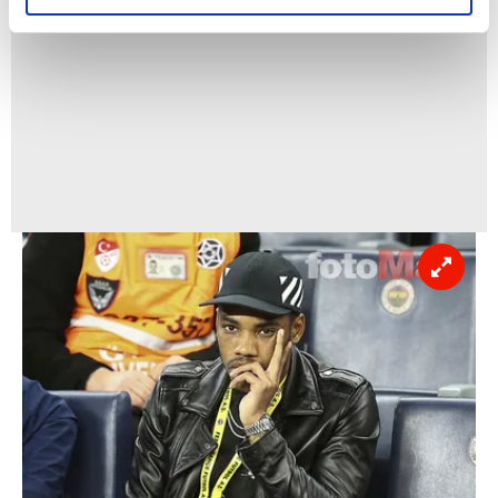
elimizden gelen çabayı gösterdiğimizi ve bu noktada,
reklamların maliyetlerimizi karşılamak noktasında tek gelir
kalemimiz olduğunu sizlere hatırlatmak isteriz.
Her halükârda, kullanıcılar, bu çerezlere izin vermedikleri
takdirde, kullanıcılara hedefli reklamlar
gösterilmeyecektir."
Sizlere daha iyi bir hizmet sunabilmek için İnternet
Sitemizde kendimize ve üçüncü kişilere ait çerezler
kullanılmaktadır. Bu çerezler vasıtasıyla çeşitli kişisel
verileriniz işlenmekte olup gerekli olan çerezler bilgi
toplumu hizmetlerinin sunulması amacıyla
kullanılmaktadır. Diğer çerezler, sitemizin daha işlevsel
kılınması ve kişiselleştirilmesi ve sizlere yönelik
reklam/pazarlama faaliyetlerinin yapılması, amaçlarıyla
sınırlı olarak açık rızanız dahilinde kullanılacaktır.
Çerezlere ilişkin tercihlerinizi aşağıda yer alan panel