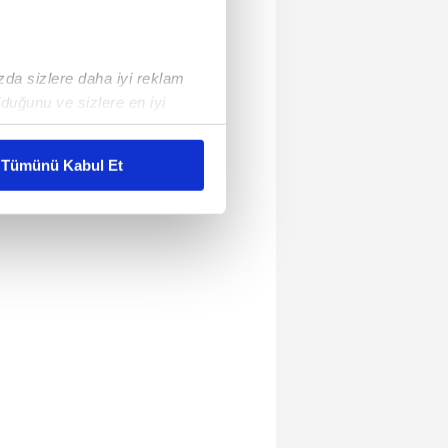
ızda sizlere daha iyi reklam
duğunu ve sizlere en iyi
liyetlerimizi karşılamak
Tümünü Kabul Et
ar gösterilmeyecektir."
çerezler kullanılmaktadır. Bu
u hizmetlerinin sunulması
i ve sizlere yönelik
nılacaktır.
kin detaylı bilgi için Ayarlar
ak ve sitemizde ilgili