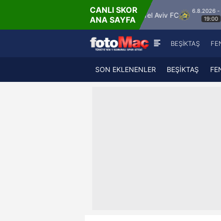
CANLI SKOR
6.8.2026 - Per
asgow Rangers
Maccabi Tel Aviv FC
PFC CSK
ANA SAYFA
19:00
BEŞİKTAŞ
FE
SON EKLENENLER
BEŞİKTAŞ
FE