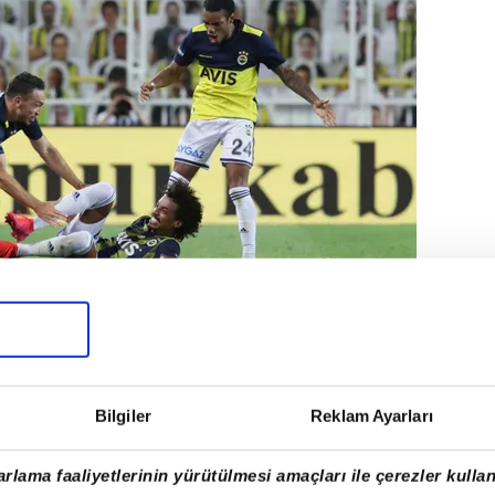
le takımına galibiyeti getiren Gustavo
nuşulan isimler arasına girdi.
Bilgiler
Reklam Ayarları
rlama faaliyetlerinin yürütülmesi amaçları ile çerezler kullan