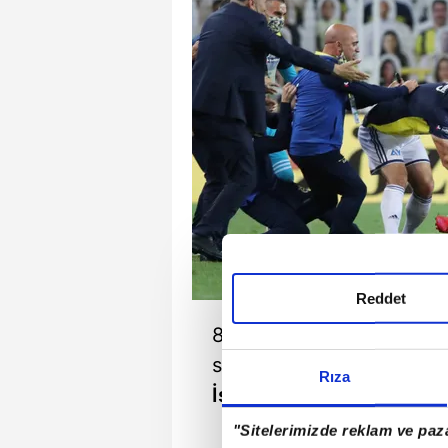
Reddet
88. dakikada attığı füzey
sosyal medyada en çok ko
Rıza
İşte o yorumlar...
"Sitelerimizde reklam ve paza