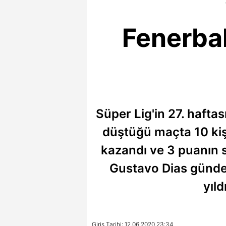
Fenerba
Süper Lig'in 27. haft
düştüğü maçta 10 kiş
kazandı ve 3 puanın sa
Gustavo Dias gündem
yıld
Giriş Tarihi: 12.06.2020 23:34