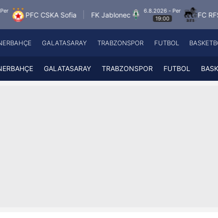
6.8.2026 - Per
A Sofia
FK Jablonec
FC RFS
Paide Lin
19:00
NERBAHÇE
GALATASARAY
TRABZONSPOR
FUTBOL
BASKETB
Beşiktaş
A
Fenerbahçe
A
NERBAHÇE
GALATASARAY
TRABZONSPOR
FUTBOL
BAS
Galatasaray
A
Trabzonspor
A
Futbol
A
Basketbol
Ziraat Türkiye Kupası
DİZİ
Diğer Sporlar