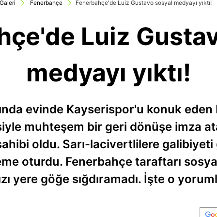
Galeri
Fenerbahçe
Fenerbahçe'de Luiz Gustavo sosyal medyayı yıktı!
hçe'de Luiz Gustav
medyayı yıktı!
asında evinde Kayserispor'u konuk eden
iyle muhteşem bir geri dönüşe imza at
hibi oldu. Sarı-lacivertlilere galibiyeti
e oturdu. Fenerbahçe taraftarı sosya
ızı yere göğe sığdıramadı. İşte o yoruml