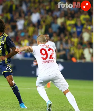
 çerezlerle ilgili bilgi almak için lütfen
tıklayınız
.