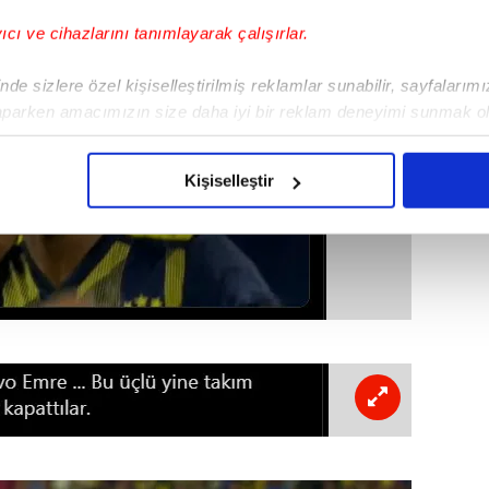
yıcı ve cihazlarını tanımlayarak çalışırlar.
de sizlere özel kişiselleştirilmiş reklamlar sunabilir, sayfalarım
aparken amacımızın size daha iyi bir reklam deneyimi sunmak ol
imizden gelen çabayı gösterdiğimizi ve bu noktada, reklamların ma
olduğunu sizlere hatırlatmak isteriz.
Kişiselleştir
çerezlere izin vermedikleri takdirde, kullanıcılara hedefli reklaml
abilmek için İnternet Sitemizde kendimize ve üçüncü kişilere ait 
isel verileriniz işlenmekte olup gerekli olan çerezler bilgi toplum
 çerezler, sitemizin daha işlevsel kılınması ve kişiselleştirilmes
 yapılması, amaçlarıyla sınırlı olarak açık rızanız dahilinde kulla
aşağıda yer alan panel vasıtasıyla belirleyebilirsiniz. Çerezlere iliş
lgilendirme Metnimizi
ziyaret edebilirsiniz.
Korunması Kanunu uyarınca hazırlanmış Aydınlatma Metnimizi okum