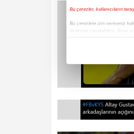
Bu çerezler, kullanıcıların tara
Bu çerezlere izin vermeniz halin
deneyimi yaşatabiliriz. Bunu y
içerikleri sunabilmek adına el
noktasında tek gelir kalemimiz 
Her halükârda, kullanıcılar, bu 
Sizlere daha iyi bir hizmet sun
çerezler vasıtasıyla çeşitli kiş
amacıyla kullanılmaktadır. Diğer
reklam/pazarlama faaliyetlerinin
Çerezlere ilişkin tercihlerinizi 
butonuna tıklayabilir,
Çerez Bi
6698 sayılı Kişisel Verilerin 