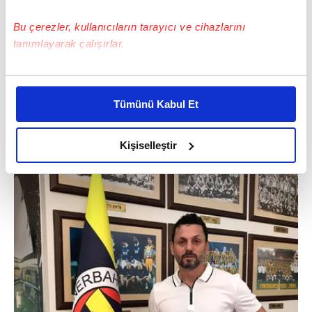
Bu çerezler, kullanıcıların tarayıcı ve cihazlarını
tanımlayarak çalışırlar.
Bu çerezlere izin vermeniz halinde sizlere özel
kişiselleştirilmiş reklamlar sunabilir, sayfalarımızda sizlere
Tümünü Kabul Et
daha iyi reklam deneyimi yaşatabiliriz. Bunu yaparken
amacımızın size daha iyi bir reklam deneyimi sunmak
olduğunu ve sizlere en iyi içerikleri sunabilmek adına
Kişiselleştir
elimizden gelen çabayı gösterdiğimizi ve bu noktada,
reklamların maliyetlerimizi karşılamak noktasında tek gelir
kalemimiz olduğunu sizlere hatırlatmak isteriz.
Her halükârda, kullanıcılar, bu çerezlere izin vermedikleri
takdirde, kullanıcılara hedefli reklamlar
gösterilmeyecektir."
Sizlere daha iyi bir hizmet sunabilmek için İnternet
Sitemizde kendimize ve üçüncü kişilere ait çerezler