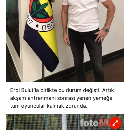
kullanılmaktadır. Bu çerezler vasıtasıyla çeşitli kişisel
verileriniz işlenmekte olup gerekli olan çerezler bilgi
toplumu hizmetlerinin sunulması amacıyla
kullanılmaktadır. Diğer çerezler, sitemizin daha işlevsel
kılınması ve kişiselleştirilmesi ve sizlere yönelik
reklam/pazarlama faaliyetlerinin yapılması, amaçlarıyla
sınırlı olarak açık rızanız dahilinde kullanılacaktır.
Çerezlere ilişkin tercihlerinizi aşağıda yer alan panel
vasıtasıyla belirleyebilirsiniz. Çerezlere ilişkin detaylı bilgi
için Ayarlar butonuna tıklayabilir,
Çerez Bilgilendirme
Metnimizi
ziyaret edebilirsiniz.
Erol Bulut'la birlikte bu durum değişti. Artık
6698 sayılı Kişisel Verilerin Korunması Kanunu uyarınca
akşam antrenmanı sonrası yenen yemeğe
hazırlanmış Aydınlatma Metnimizi okumak ve sitemizde
tüm oyuncular kalmak zorunda.
ilgili mevzuata uygun olarak kullanılan çerezlerle ilgili bilgi
almak için lütfen
tıklayınız
.