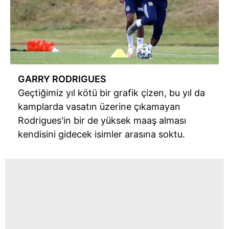
verileriniz işlenmekte olup gerekli olan çerezler bilgi
toplumu hizmetlerinin sunulması amacıyla
kullanılmaktadır. Diğer çerezler, sitemizin daha işlevsel
kılınması ve kişiselleştirilmesi ve sizlere yönelik
reklam/pazarlama faaliyetlerinin yapılması, amaçlarıyla
sınırlı olarak açık rızanız dahilinde kullanılacaktır.
GARRY RODRIGUES
Geçtiğimiz yıl kötü bir grafik çizen, bu yıl da
Çerezlere ilişkin tercihlerinizi aşağıda yer alan panel
kamplarda vasatın üzerine çıkamayan
vasıtasıyla belirleyebilirsiniz. Çerezlere ilişkin detaylı bilgi
Rodrigues'in bir de yüksek maaş alması
için Ayarlar butonuna tıklayabilir,
Çerez Bilgilendirme
kendisini gidecek isimler arasına soktu.
Metnimizi
ziyaret edebilirsiniz.
6698 sayılı Kişisel Verilerin Korunması Kanunu uyarınca
hazırlanmış Aydınlatma Metnimizi okumak ve sitemizde
ilgili mevzuata uygun olarak kullanılan çerezlerle ilgili bilgi
almak için lütfen
tıklayınız
.