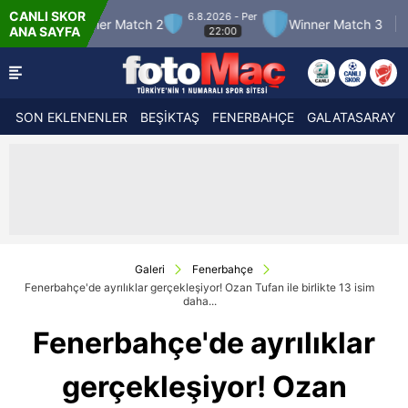
CANLI SKOR
6.8.2026 - Per
7.8.2
r Match 2
Winner Match 3
Boluspor
ANA SAYFA
22:00
SON EKLENENLER
BEŞİKTAŞ
FENERBAHÇE
GALATASARAY
Galeri
Fenerbahçe
Fenerbahçe'de ayrılıklar gerçekleşiyor! Ozan Tufan ile birlikte 13 isim
daha...
Fenerbahçe'de ayrılıklar
gerçekleşiyor! Ozan