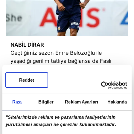
NABİL DİRAR
Geçtiğimiz sezon Emre Belözoğlu ile
yaşadığı gerilim tatlıya bağlansa da Faslı
yıldızın forma şansı yapılan ve yapılmak
istenen transferlerle iyice zora girdi.
Reddet
Rıza
Bilgiler
Reklam Ayarları
Hakkında
"Sitelerimizde reklam ve pazarlama faaliyetlerinin
yürütülmesi amaçları ile çerezler kullanılmaktadır.