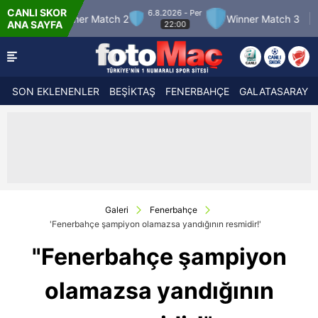
CANLI SKOR
6.8.2026 - Per
7.8
er Match 2
Winner Match 3
Boluspor
ANA SAYFA
22:00
SON EKLENENLER
BEŞİKTAŞ
FENERBAHÇE
GALATASARAY
Galeri
Fenerbahçe
'Fenerbahçe şampiyon olamazsa yandığının resmidir!'
"Fenerbahçe şampiyon
olamazsa yandığının