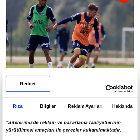
Reddet
Çünkü bu ülkede futbol medyası birilerinin
"ayak ucuna" kendi mezar taşını diktirmiş, o
Rıza
Bilgiler
Reklam Ayarları
Hakkında
taşın üzerine "senin için ölürüz ağam" diye
yazdırmıştır üstelik.
"Sitelerimizde reklam ve pazarlama faaliyetlerinin
yürütülmesi amaçları ile çerezler kullanılmaktadır.