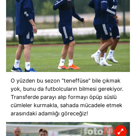
verileriniz işlenmekte olup gerekli olan çerezler bilgi
toplumu hizmetlerinin sunulması amacıyla
kullanılmaktadır. Diğer çerezler, sitemizin daha işlevsel
kılınması ve kişiselleştirilmesi ve sizlere yönelik
reklam/pazarlama faaliyetlerinin yapılması, amaçlarıyla
sınırlı olarak açık rızanız dahilinde kullanılacaktır.
Çerezlere ilişkin tercihlerinizi aşağıda yer alan panel
vasıtasıyla belirleyebilirsiniz. Çerezlere ilişkin detaylı bilgi
için Ayarlar butonuna tıklayabilir,
Çerez Bilgilendirme
Metnimizi
ziyaret edebilirsiniz.
O yüzden bu sezon "teneffüse" bile çıkmak
yok, bunu da futbolcuların bilmesi gerekiyor.
6698 sayılı Kişisel Verilerin Korunması Kanunu uyarınca
Transferde parayı alıp formayı öpüp süslü
hazırlanmış Aydınlatma Metnimizi okumak ve sitemizde
cümleler kurmakla, sahada mücadele etmek
ilgili mevzuata uygun olarak kullanılan çerezlerle ilgili bilgi
arasındaki adamlığı göreceğiz!
almak için lütfen
tıklayınız
.