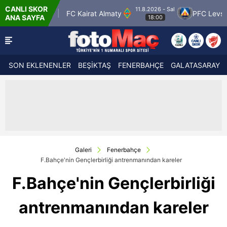
CANLI SKOR
11.8.2026 - Sal
rolspor
FC Kairat Almaty
PFC Levski Sofya
ANA SAYFA
18:00
SON EKLENENLER
BEŞİKTAŞ
FENERBAHÇE
GALATASARAY
Galeri
Fenerbahçe
F.Bahçe'nin Gençlerbirliği antrenmanından kareler
F.Bahçe'nin Gençlerbirliği
antrenmanından kareler