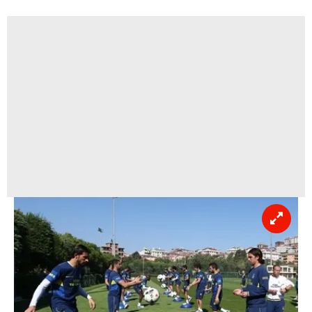
reklam/pazarlama faaliyetlerinin yapılması, amaçlarıyla
sınırlı olarak açık rızanız dahilinde kullanılacaktır.
Çerezlere ilişkin tercihlerinizi aşağıda yer alan panel
vasıtasıyla belirleyebilirsiniz. Çerezlere ilişkin detaylı bilgi
için Ayarlar butonuna tıklayabilir,
Çerez Bilgilendirme
Metnimizi
ziyaret edebilirsiniz.
6698 sayılı Kişisel Verilerin Korunması Kanunu uyarınca
hazırlanmış Aydınlatma Metnimizi okumak ve sitemizde
ilgili mevzuata uygun olarak kullanılan çerezlerle ilgili bilgi
almak için lütfen
tıklayınız
.