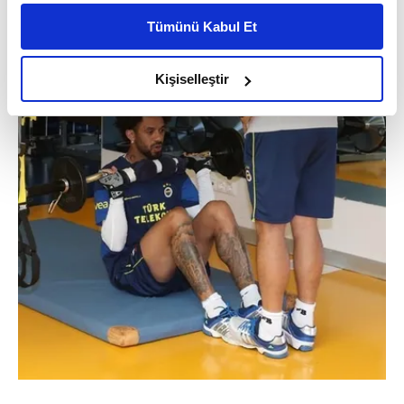
kişiselleştirilmiş reklamlar sunabilir, sayfalarımızda sizlere
Tümünü Kabul Et
daha iyi reklam deneyimi yaşatabiliriz. Bunu yaparken
amacımızın size daha iyi bir reklam deneyimi sunmak
olduğunu ve sizlere en iyi içerikleri sunabilmek adına
Kişiselleştir
elimizden gelen çabayı gösterdiğimizi ve bu noktada,
reklamların maliyetlerimizi karşılamak noktasında tek gelir
kalemimiz olduğunu sizlere hatırlatmak isteriz.
Her halükârda, kullanıcılar, bu çerezlere izin vermedikleri
takdirde, kullanıcılara hedefli reklamlar
gösterilmeyecektir."
Sizlere daha iyi bir hizmet sunabilmek için İnternet
Sitemizde kendimize ve üçüncü kişilere ait çerezler
kullanılmaktadır. Bu çerezler vasıtasıyla çeşitli kişisel
verileriniz işlenmekte olup gerekli olan çerezler bilgi
toplumu hizmetlerinin sunulması amacıyla
kullanılmaktadır. Diğer çerezler, sitemizin daha işlevsel
kılınması ve kişiselleştirilmesi ve sizlere yönelik