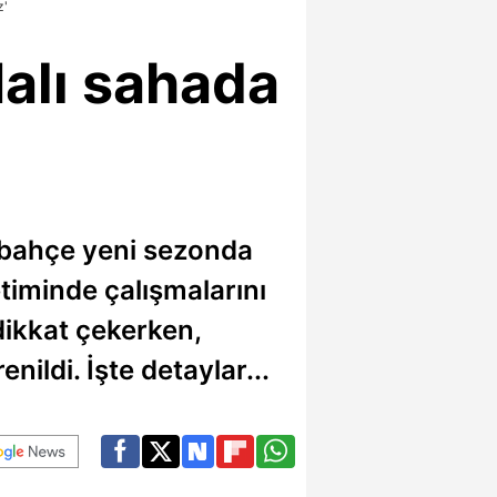
z'
Halı sahada
erbahçe yeni sezonda
iminde çalışmalarını
dikkat çekerken,
nildi. İşte detaylar...