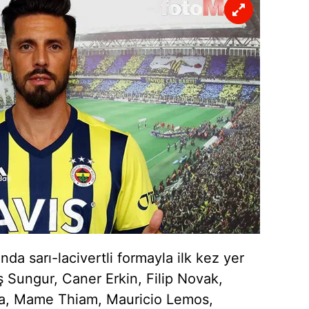
 çerezlerle ilgili bilgi almak için lütfen
tıklayınız
.
a sarı-lacivertli formayla ilk kez yer
ış Sungur, Caner Erkin, Filip Novak,
a, Mame Thiam, Mauricio Lemos,