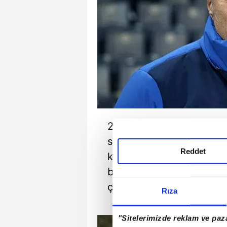
2020-2021 sezonunda ku
sarı-lacivertliler, Ersun 
Reddet
koltuğuna Erol Bulut'u ge
başlayan transfer dönemi
çarpıyor.
Rıza
"Sitelerimizde reklam ve paza