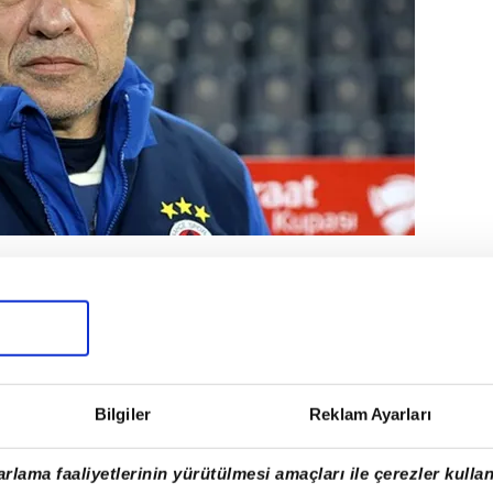
payı kimseye kaptırmak istemeyen
Yanal'dan boşalan teknik direktörlük
tirmesinin ardından, 4 Ağustos'ta
nin de en hareketli ekibi olarak göze
Bilgiler
Reklam Ayarları
rlama faaliyetlerinin yürütülmesi amaçları ile çerezler kullan