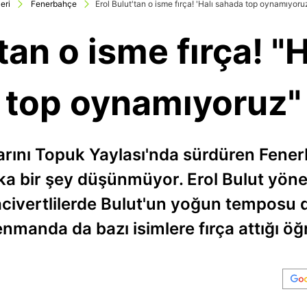
eri
Fenerbahçe
Erol Bulut'tan o isme fırça! 'Halı sahada top oynamıyoru
'tan o isme fırça! "
top oynamıyoruz"
larını Topuk Yaylası'nda sürdüren Fen
a bir şey düşünmüyor. Erol Bulut yönet
acivertlilerde Bulut'un yoğun temposu 
nmanda da bazı isimlere fırça attığı öğre