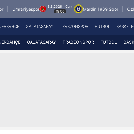
8.8.2026 - Cum
iyespor
Mardin 1969 Spor
Özbelsan Sivas
19:00
NERBAHÇE
GALATASARAY
TRABZONSPOR
FUTBOL
BASKETB
Beşiktaş
A
Fenerbahçe
A
NERBAHÇE
GALATASARAY
TRABZONSPOR
FUTBOL
BAS
Galatasaray
A
Trabzonspor
A
Futbol
A
Basketbol
Ziraat Türkiye Kupası
DİZİ
Diğer Sporlar