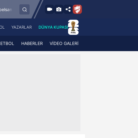
8.8.2026 - Cum
spor
Esenler Erokspor
Hesap.com Antalyasp
19:00
OL
YAZARLAR
DÜNYA KUPASI
 Haber
A Haber Radyo
 Spor
A Spor Radyo
KETBOL
HABERLER
VİDEO GALERİ
TV
A News Radio
2TV
Radyo Turkuvaz
para
Turkuvaz Romantik
Turkuvaz Efsane
Vav Tv
Radyo Soft
Radyo Energy
Turkuvaz Anadolu