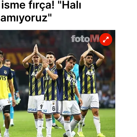
 isme fırça! "Halı
namıyoruz"