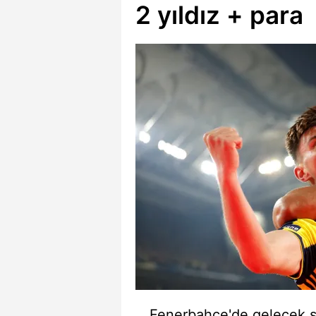
2 yıldız + para
Fenerbahçe'de gelecek s