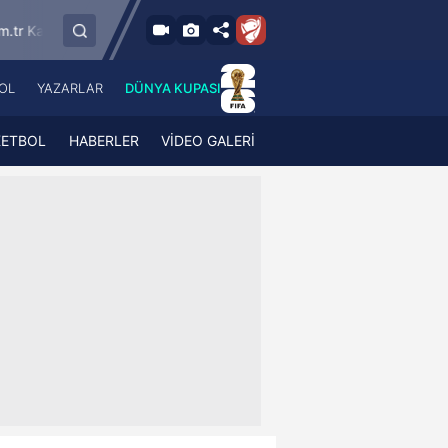
9.8.2026 - Paz
SMS Grup Sarıyerspor
Muğlaspor
Vanspo
19:00
OL
YAZARLAR
DÜNYA KUPASI
 Haber
A Haber Radyo
 Spor
A Spor Radyo
KETBOL
HABERLER
VİDEO GALERİ
TV
A News Radio
2TV
Radyo Turkuvaz
para
Turkuvaz Romantik
Turkuvaz Efsane
Vav Tv
Radyo Soft
Radyo Energy
Turkuvaz Anadolu