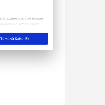
ızda sizlere daha iyi reklam
duğunu ve sizlere en iyi
liyetlerimizi karşılamak
Tümünü Kabul Et
ar gösterilmeyecektir."
çerezler kullanılmaktadır. Bu
u hizmetlerinin sunulması
i ve sizlere yönelik
nılacaktır.
kin detaylı bilgi için Ayarlar
ak ve sitemizde ilgili