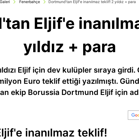
Galeri
Fenerbahçe
Dortmund'tan Eljif'e inanılmaz teklif! 2 yıldız + para
an Eljif'e inanılma
yıldız + para
ızı Eljif için dev kulüpler sıraya girdi
 milyon Euro teklif ettiği yazılmıştı. 
an ekip Borussia Dortmund Eljif için ad
if'e inanılmaz teklif!