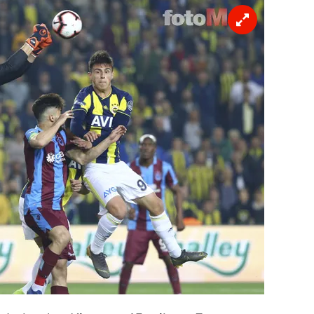
 çerezlerle ilgili bilgi almak için lütfen
tıklayınız
.