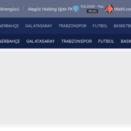
9.8.2026 - Paz
göz Holding Iğdır FK
Misirli.com.tr Karagümrük
19:00
NERBAHÇE
GALATASARAY
TRABZONSPOR
FUTBOL
BASKETB
Beşiktaş
A
Fenerbahçe
A
NERBAHÇE
GALATASARAY
TRABZONSPOR
FUTBOL
BAS
Galatasaray
A
Trabzonspor
A
Futbol
A
Basketbol
Ziraat Türkiye Kupası
DİZİ
Diğer Sporlar