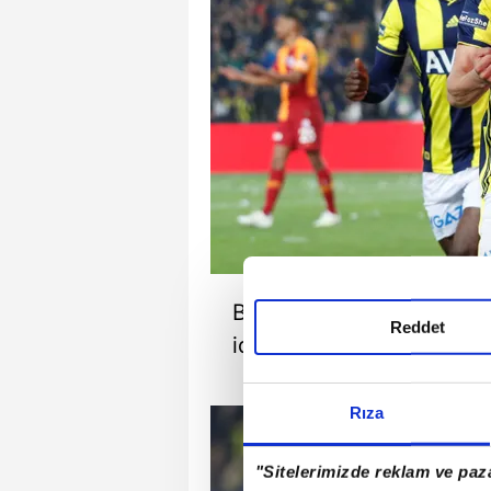
Bu isimlerin başında gelen
Reddet
iddiası ortaya atılmıştı.
Rıza
"Sitelerimizde reklam ve paza