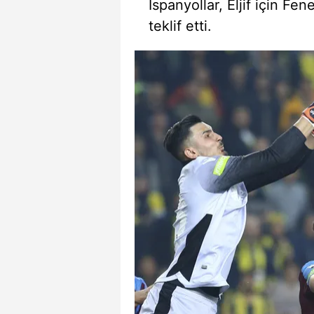
İspanyollar, Eljif için F
teklif etti.