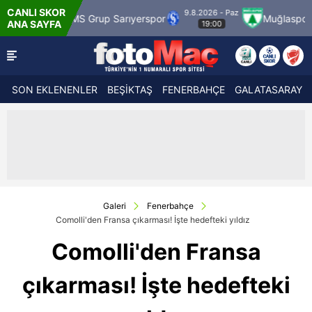
CANLI SKOR
9.8.2026 - Paz
9
 Grup Sarıyerspor
Muğlaspor
Vanspor
ANA SAYFA
19:00
SON EKLENENLER
BEŞİKTAŞ
FENERBAHÇE
GALATASARAY
Galeri
Fenerbahçe
Comolli'den Fransa çıkarması! İşte hedefteki yıldız
Comolli'den Fransa
çıkarması! İşte hedefteki