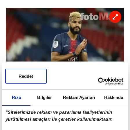
Reddet
Teknik direktör Ersun Yanal, taktikleri gereği
birden çok pozisyonu oynayabilen
Rıza
Bilgiler
Reklam Ayarları
Hakkında
hücumculara ihtiyaç duyduğunu belirtti.
"Sitelerimizde reklam ve pazarlama faaliyetlerinin
yürütülmesi amaçları ile çerezler kullanılmaktadır.