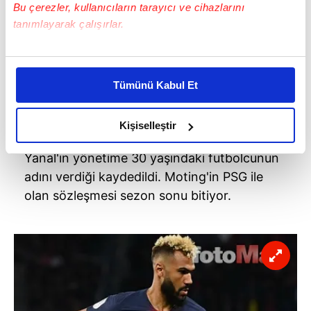
Bu çerezler, kullanıcıların tarayıcı ve cihazlarını
tanımlayarak çalışırlar.
Bu çerezlere izin vermeniz halinde sizlere özel
kişiselleştirilmiş reklamlar sunabilir, sayfalarımızda sizlere
Tümünü Kabul Et
daha iyi reklam deneyimi yaşatabiliriz. Bunu yaparken
amacımızın size daha iyi bir reklam deneyimi sunmak
olduğunu ve sizlere en iyi içerikleri sunabilmek adına
Kişiselleştir
elimizden gelen çabayı gösterdiğimizi ve bu noktada,
Yanal'ın yönetime 30 yaşındaki futbolcunun
reklamların maliyetlerimizi karşılamak noktasında tek gelir
kalemimiz olduğunu sizlere hatırlatmak isteriz.
adını verdiği kaydedildi.
Moting'in
PSG
ile
olan sözleşmesi sezon sonu bitiyor.
Her halükârda, kullanıcılar, bu çerezlere izin vermedikleri
takdirde, kullanıcılara hedefli reklamlar
gösterilmeyecektir."
Sizlere daha iyi bir hizmet sunabilmek için İnternet
Sitemizde kendimize ve üçüncü kişilere ait çerezler
kullanılmaktadır. Bu çerezler vasıtasıyla çeşitli kişisel