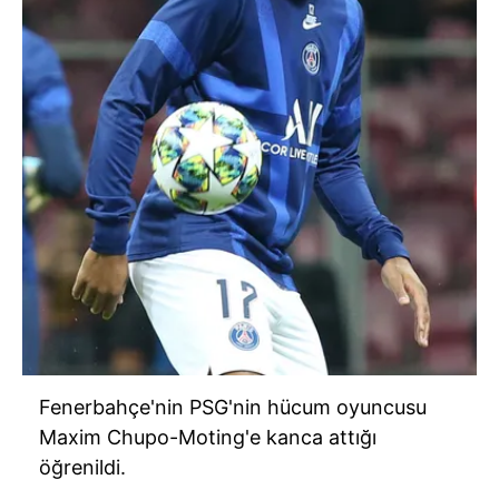
Fenerbahçe'nin
PSG'nin
hücum oyuncusu
Maxim
Chupo-Moting'e
kanca attığı
öğrenildi.