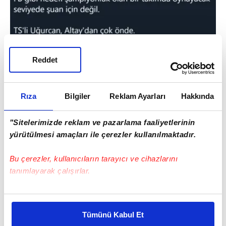
Reddet
Rıza
Bilgiler
Reklam Ayarları
Hakkında
"Sitelerimizde reklam ve pazarlama faaliyetlerinin
yürütülmesi amaçları ile çerezler kullanılmaktadır.
Bu çerezler, kullanıcıların tarayıcı ve cihazlarını
tanımlayarak çalışırlar.
Bu çerezlere izin vermeniz halinde sizlere özel
kişiselleştirilmiş reklamlar sunabilir, sayfalarımızda sizlere
Tümünü Kabul Et
daha iyi reklam deneyimi yaşatabiliriz. Bunu yaparken