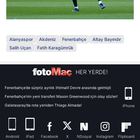
Alanyaspor
Akdeniz
Fenerbahçe
Altay Bayındır
Salih Uçan
Fatih Karagümrük
HER YERDE!
Fenerbahçe’de sürpriz ayrılık ihtimali! Devre arasında gelmişti
Fenerbahçe’nin yeni transferi Mason Greenwood için olay sözler!
Galatasaray’da rota yeniden Thiago Almada!
iPhone
Android
iPad
Facebook
X
NSosyal
Instagram
Flipboard