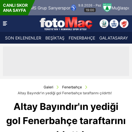
CANLI SKOR
9.8.2026 - Paz
9
S Grup Sarıyerspor
Muğlaspor
Vanspor
ANA SAYFA
19:00
SON EKLENENLER
BEŞİKTAŞ
FENERBAHÇE
GALATASARAY
Galeri
Fenerbahçe
Altay Bayındır'ın yediği gol Fenerbahçe taraftarını çıldırttı!
Altay Bayındır'ın yediği
gol Fenerbahçe taraftarını