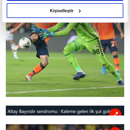
amacımızın size daha iyi bir reklam deneyimi sunmak
olduğunu ve sizlere en iyi içerikleri sunabilmek adına
Kişiselleştir
elimizden gelen çabayı gösterdiğimizi ve bu noktada,
reklamların maliyetlerimizi karşılamak noktasında tek gelir
kalemimiz olduğunu sizlere hatırlatmak isteriz.
Her halükârda, kullanıcılar, bu çerezlere izin vermedikleri
takdirde, kullanıcılara hedefli reklamlar
gösterilmeyecektir."
Sizlere daha iyi bir hizmet sunabilmek için İnternet
Sitemizde kendimize ve üçüncü kişilere ait çerezler
kullanılmaktadır. Bu çerezler vasıtasıyla çeşitli kişisel
verileriniz işlenmekte olup gerekli olan çerezler bilgi
toplumu hizmetlerinin sunulması amacıyla
kullanılmaktadır. Diğer çerezler, sitemizin daha işlevsel
kılınması ve kişiselleştirilmesi ve sizlere yönelik
reklam/pazarlama faaliyetlerinin yapılması, amaçlarıyla
sınırlı olarak açık rızanız dahilinde kullanılacaktır.