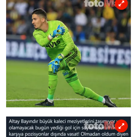
Çerezlere ilişkin tercihlerinizi aşağıda yer alan panel
vasıtasıyla belirleyebilirsiniz. Çerezlere ilişkin detaylı bilgi
için Ayarlar butonuna tıklayabilir,
Çerez Bilgilendirme
Metnimizi
ziyaret edebilirsiniz.
6698 sayılı Kişisel Verilerin Korunması Kanunu uyarınca
hazırlanmış Aydınlatma Metnimizi okumak ve sitemizde
ilgili mevzuata uygun olarak kullanılan çerezlerle ilgili bilgi
almak için lütfen
tıklayınız
.