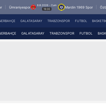
8.8.2026 - Cum
iyespor
Mardin 1969 Spor
Özbelsan Sivas
19:00
NERBAHÇE
GALATASARAY
TRABZONSPOR
FUTBOL
BASKETB
Beşiktaş
A
Fenerbahçe
A
NERBAHÇE
GALATASARAY
TRABZONSPOR
FUTBOL
BAS
Galatasaray
A
Trabzonspor
A
Futbol
A
Basketbol
Ziraat Türkiye Kupası
DİZİ
Diğer Sporlar