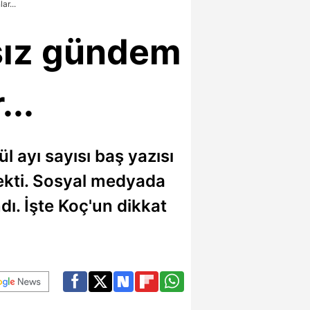
ar...
sız gündem
...
 ayı sayısı baş yazısı
çekti. Sosyal medyada
ı. İşte Koç'un dikkat