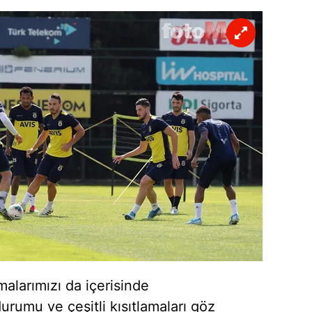
 çerezlerle ilgili bilgi almak için lütfen
tıklayınız
.
malarımızı da içerisinde
rumu ve çeşitli kısıtlamaları göz