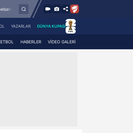
8.8.2026 - Cum
spor
Esenler Erokspor
Hesap.com Antalyas
19:00
OL
YAZARLAR
DÜNYA KUPASI
 Haber
A Haber Radyo
 Spor
A Spor Radyo
KETBOL
HABERLER
VİDEO GALERİ
TV
A News Radio
2TV
Radyo Turkuvaz
para
Turkuvaz Romantik
Turkuvaz Efsane
Vav Tv
Radyo Soft
Radyo Energy
Turkuvaz Anadolu