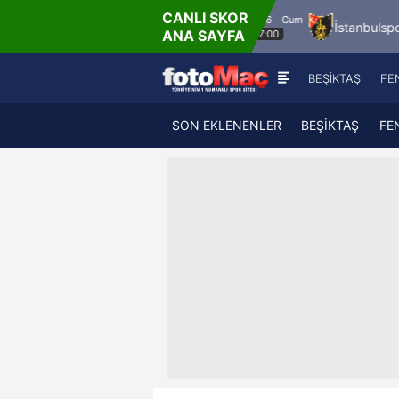
CANLI SKOR
8.8.2026 - Cum
a FK
Bandırmaspor
İstanbulspor
Ümran
ANA SAYFA
17:00
BEŞİKTAŞ
FE
SON EKLENENLER
BEŞİKTAŞ
FE