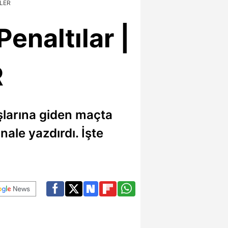
ELER
enaltılar |
R
ışlarına giden maçta
nale yazdırdı. İşte