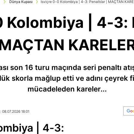
i
Dünya Kupası
İsviçre 0-0 Kolombiya | 4-3: Penaltılar | MAÇTAN KAR
0 Kolombiya | 4-3: P
MAÇTAN KARELE
sı son 16 turu maçında seri penaltı at
ük skorla mağlup etti ve adını çeyrek fi
mücadeleden kareler...
: 08.07.2026 18:01
ombiya | 4-3: