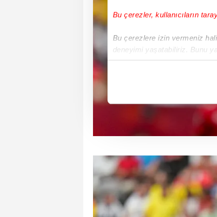
Bu çerezler, kullanıcıların tara
Bu çerezlere izin vermeniz halin
deneyimi yaşatabiliriz. Bunu y
içerikleri sunabilmek adına el
noktasında tek gelir kalemimiz 
Her halükârda, kullanıcılar, bu 
Sizlere daha iyi bir hizmet sun
çerezler vasıtasıyla çeşitli kiş
amacıyla kullanılmaktadır. Diğer
reklam/pazarlama faaliyetlerinin
Çerezlere ilişkin tercihlerinizi 
butonuna tıklayabilir,
Çerez Bi
6698 sayılı Kişisel Verilerin 