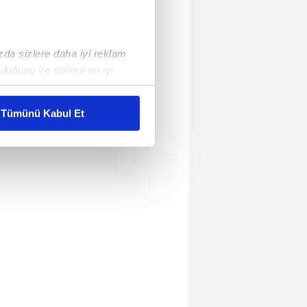
ızda sizlere daha iyi reklam
duğunu ve sizlere en iyi
liyetlerimizi karşılamak
Tümünü Kabul Et
ar gösterilmeyecektir."
çerezler kullanılmaktadır. Bu
u hizmetlerinin sunulması
i ve sizlere yönelik
nılacaktır.
kin detaylı bilgi için Ayarlar
ak ve sitemizde ilgili