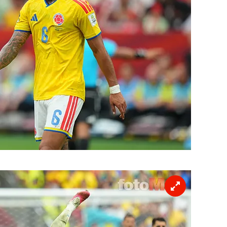
 çerezlerle ilgili bilgi almak için lütfen
tıklayınız
.