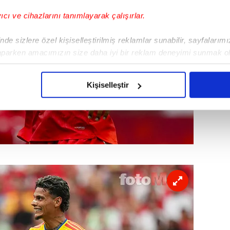
yıcı ve cihazlarını tanımlayarak çalışırlar.
de sizlere özel kişiselleştirilmiş reklamlar sunabilir, sayfalarım
aparken amacımızın size daha iyi bir reklam deneyimi sunmak ol
imizden gelen çabayı gösterdiğimizi ve bu noktada, reklamların ma
olduğunu sizlere hatırlatmak isteriz.
Kişiselleştir
çerezlere izin vermedikleri takdirde, kullanıcılara hedefli reklaml
abilmek için İnternet Sitemizde kendimize ve üçüncü kişilere ait 
isel verileriniz işlenmekte olup gerekli olan çerezler bilgi toplum
 çerezler, sitemizin daha işlevsel kılınması ve kişiselleştirilmes
 yapılması, amaçlarıyla sınırlı olarak açık rızanız dahilinde kulla
aşağıda yer alan panel vasıtasıyla belirleyebilirsiniz. Çerezlere iliş
lgilendirme Metnimizi
ziyaret edebilirsiniz.
Korunması Kanunu uyarınca hazırlanmış Aydınlatma Metnimizi okum