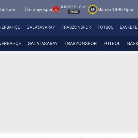
8.8.2026 - Cum
raniyespor
Mardin 1969 Spor
Özbelsan Si
19:00
NERBAHÇE
GALATASARAY
TRABZONSPOR
FUTBOL
BASKETB
Beşiktaş
A
Fenerbahçe
A
NERBAHÇE
GALATASARAY
TRABZONSPOR
FUTBOL
BAS
Galatasaray
A
Trabzonspor
A
Futbol
A
Basketbol
Ziraat Türkiye Kupası
DİZİ
Diğer Sporlar