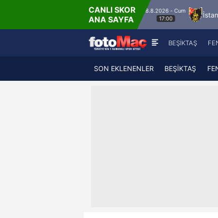
CANLI SKOR
8.8.2026 - Cum
anisa FK
Bandırmaspor
İstanbulspor
Üm
ANA SAYFA
17:00
BEŞİKTAŞ
FE
SON EKLENENLER
BEŞİKTAŞ
FE