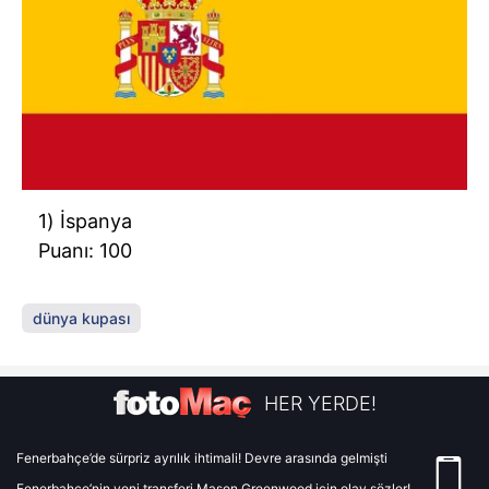
1) İspanya
Puanı: 100
dünya kupası
HER YERDE!
Fenerbahçe’de sürpriz ayrılık ihtimali! Devre arasında gelmişti
Fenerbahçe’nin yeni transferi Mason Greenwood için olay sözler!