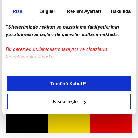
Rıza
Bilgiler
Reklam Ayarları
Hakkında
"Sitelerimizde reklam ve pazarlama faaliyetlerinin
yürütülmesi amaçları ile çerezler kullanılmaktadır.
Bu çerezler, kullanıcıların tarayıcı ve cihazlarını
tanımlayarak çalışırlar.
Bu çerezlere izin vermeniz halinde sizlere özel
kişiselleştirilmiş reklamlar sunabilir, sayfalarımızda sizlere
Tümünü Kabul Et
daha iyi reklam deneyimi yaşatabiliriz. Bunu yaparken
amacımızın size daha iyi bir reklam deneyimi sunmak
olduğunu ve sizlere en iyi içerikleri sunabilmek adına
Kişiselleştir
elimizden gelen çabayı gösterdiğimizi ve bu noktada,
reklamların maliyetlerimizi karşılamak noktasında tek gelir
kalemimiz olduğunu sizlere hatırlatmak isteriz.
Her halükârda, kullanıcılar, bu çerezlere izin vermedikleri