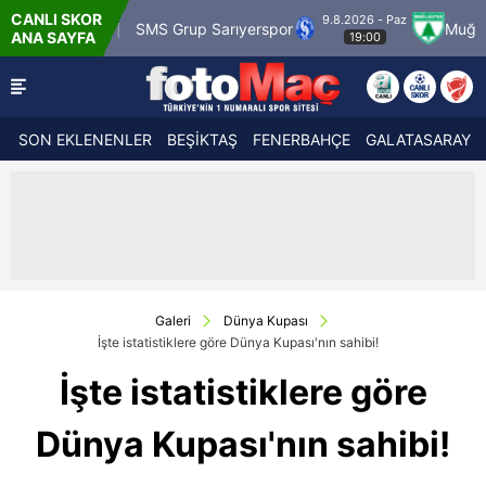
CANLI SKOR
9.8.2026 - Paz
Karagümrük
SMS Grup Sarıyerspor
Muğlaspor
ANA SAYFA
19:00
SON EKLENENLER
BEŞİKTAŞ
FENERBAHÇE
GALATASARAY
Galeri
Dünya Kupası
İşte istatistiklere göre Dünya Kupası'nın sahibi!
İşte istatistiklere göre
Dünya Kupası'nın sahibi!