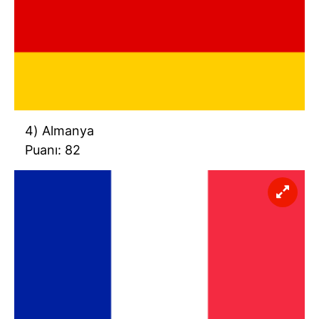
6698 sayılı Kişisel Verilerin Korunması Kanunu uyarınca
hazırlanmış Aydınlatma Metnimizi okumak ve sitemizde
ilgili mevzuata uygun olarak kullanılan çerezlerle ilgili bilgi
almak için lütfen
tıklayınız
.
4) Almanya
Puanı: 82