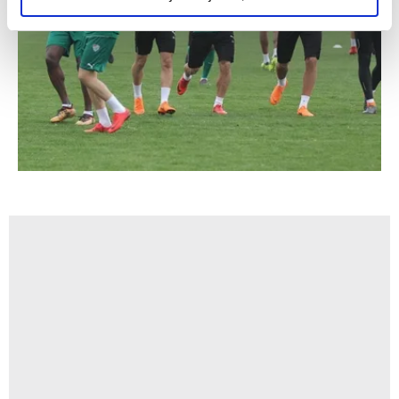
elimizden gelen çabayı gösterdiğimizi ve bu noktada,
reklamların maliyetlerimizi karşılamak noktasında tek gelir
kalemimiz olduğunu sizlere hatırlatmak isteriz.
Her halükârda, kullanıcılar, bu çerezlere izin vermedikleri
takdirde, kullanıcılara hedefli reklamlar
gösterilmeyecektir."
Sizlere daha iyi bir hizmet sunabilmek için İnternet
Sitemizde kendimize ve üçüncü kişilere ait çerezler
kullanılmaktadır. Bu çerezler vasıtasıyla çeşitli kişisel
verileriniz işlenmekte olup gerekli olan çerezler bilgi
toplumu hizmetlerinin sunulması amacıyla
kullanılmaktadır. Diğer çerezler, sitemizin daha işlevsel
kılınması ve kişiselleştirilmesi ve sizlere yönelik
reklam/pazarlama faaliyetlerinin yapılması, amaçlarıyla
sınırlı olarak açık rızanız dahilinde kullanılacaktır.
Çerezlere ilişkin tercihlerinizi aşağıda yer alan panel