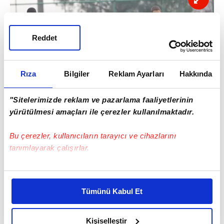
Reddet
Rıza
Bilgiler
Reklam Ayarları
Hakkında
"Sitelerimizde reklam ve pazarlama faaliyetlerinin
yürütülmesi amaçları ile çerezler kullanılmaktadır.
Bu çerezler, kullanıcıların tarayıcı ve cihazlarını
tanımlayarak çalışırlar.
Bu çerezlere izin vermeniz halinde sizlere özel
kişiselleştirilmiş reklamlar sunabilir, sayfalarımızda sizlere
Tümünü Kabul Et
daha iyi reklam deneyimi yaşatabiliriz. Bunu yaparken
amacımızın size daha iyi bir reklam deneyimi sunmak
olduğunu ve sizlere en iyi içerikleri sunabilmek adına
Kişiselleştir