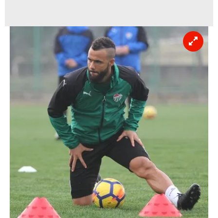
vasıtasıyla belirleyebilirsiniz. Çerezlere ilişkin detaylı bilgi
için Ayarlar butonuna tıklayabilir,
Çerez Bilgilendirme
Metnimizi
ziyaret edebilirsiniz.
6698 sayılı Kişisel Verilerin Korunması Kanunu uyarınca
hazırlanmış Aydınlatma Metnimizi okumak ve sitemizde
ilgili mevzuata uygun olarak kullanılan çerezlerle ilgili bilgi
almak için lütfen
tıklayınız
.