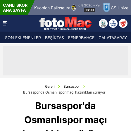
CANLI SKOR
6.8.2026 - Per
h 12
Kuopion Palloseura
CS Universitatea Cr
ANA SAYFA
18:00
SON EKLENENLER
BEŞİKTAŞ
FENERBAHÇE
GALATASARAY
Galeri
Bursaspor
Bursaspor'da Osmanlıspor maçı hazırlıkları sürüyor
Bursaspor'da
Osmanlıspor maçı