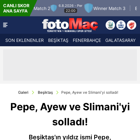
CANLI SKOR
6.8.2026 - Per
7.8.2026 
tch 2
Winner Match 3
Boluspor
ANA SAYFA
22:00
21:30
SON EKLENENLER
BEŞİKTAŞ
FENERBAHÇE
GALATASARAY
Galeri
Beşiktaş
Pepe, Ayew ve Slimani'yi solladı!
Pepe, Ayew ve Slimani'yi
solladı!
Beşiktaş'ın yıldız ismi Pepe,