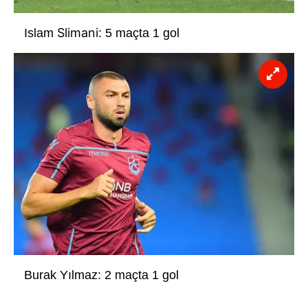
kullanılmaktadır. Diğer çerezler, sitemizin daha işlevsel
kılınması ve kişiselleştirilmesi ve sizlere yönelik
Slimani
Islam
: 5 maçta 1 gol
reklam/pazarlama faaliyetlerinin yapılması, amaçlarıyla
sınırlı olarak açık rızanız dahilinde kullanılacaktır.
Çerezlere ilişkin tercihlerinizi aşağıda yer alan panel
vasıtasıyla belirleyebilirsiniz. Çerezlere ilişkin detaylı bilgi
için Ayarlar butonuna tıklayabilir,
Çerez Bilgilendirme
Metnimizi
ziyaret edebilirsiniz.
6698 sayılı Kişisel Verilerin Korunması Kanunu uyarınca
hazırlanmış Aydınlatma Metnimizi okumak ve sitemizde
ilgili mevzuata uygun olarak kullanılan çerezlerle ilgili bilgi
almak için lütfen
tıklayınız
.
Burak Yılmaz: 2 maçta 1 gol