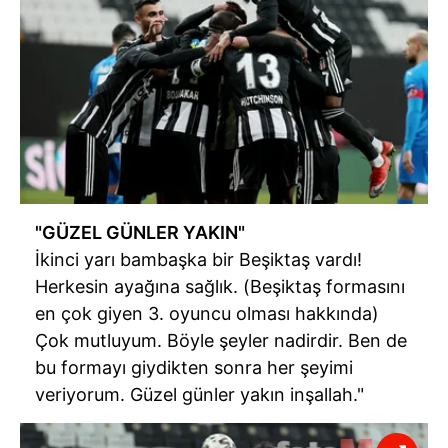
hazırlanmış Aydınlatma Metnimizi okumak ve sitemizde
ilgili mevzuata uygun olarak kullanılan çerezlerle ilgili bilgi
almak için lütfen
tıklayınız
.
"GÜZEL GÜNLER YAKIN"
İkinci yarı bambaşka bir Beşiktaş vardı!
Herkesin ayağına sağlık. (Beşiktaş formasını
en çok giyen 3. oyuncu olması hakkında)
Çok mutluyum. Böyle şeyler nadirdir. Ben de
bu formayı giydikten sonra her şeyimi
veriyorum. Güzel günler yakın inşallah."