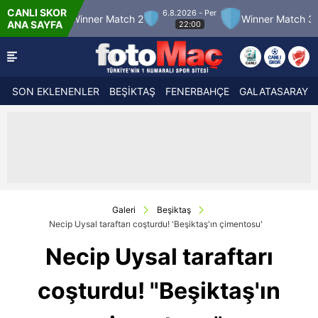
CANLI SKOR
6.8.2026 - Per
2
Winner Match 2
Winner Match 3
Bolusp
ANA SAYFA
22:00
SON EKLENENLER
BEŞİKTAŞ
FENERBAHÇE
GALATASARAY
Galeri
Beşiktaş
Necip Uysal taraftarı coşturdu! 'Beşiktaş'ın çimentosu'
Necip Uysal taraftarı
coşturdu! "Beşiktaş'ın