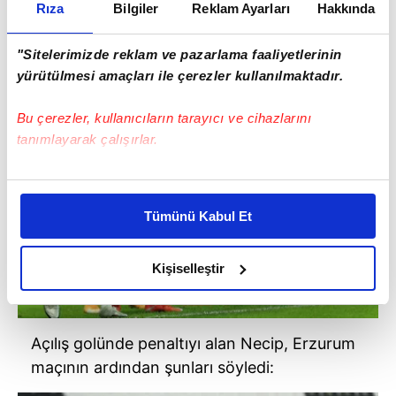
Rıza
Bilgiler
Reklam Ayarları
Hakkında
"Sitelerimizde reklam ve pazarlama faaliyetlerinin
yürütülmesi amaçları ile çerezler kullanılmaktadır.
Bu çerezler, kullanıcıların tarayıcı ve cihazlarını
tanımlayarak çalışırlar.
Bu çerezlere izin vermeniz halinde sizlere özel
kişiselleştirilmiş reklamlar sunabilir, sayfalarımızda sizlere
Tümünü Kabul Et
daha iyi reklam deneyimi yaşatabiliriz. Bunu yaparken
amacımızın size daha iyi bir reklam deneyimi sunmak
olduğunu ve sizlere en iyi içerikleri sunabilmek adına
Kişiselleştir
elimizden gelen çabayı gösterdiğimizi ve bu noktada,
reklamların maliyetlerimizi karşılamak noktasında tek gelir
kalemimiz olduğunu sizlere hatırlatmak isteriz.
Açılış golünde penaltıyı alan Necip, Erzurum
maçının ardından şunları söyledi:
Her halükârda, kullanıcılar, bu çerezlere izin vermedikleri
takdirde, kullanıcılara hedefli reklamlar