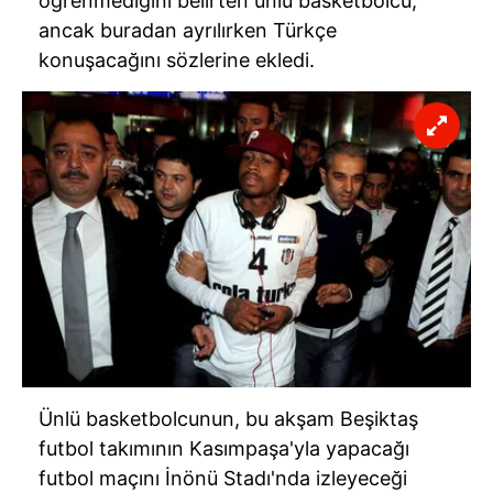
öğrenmediğini belirten ünlü basketbolcu,
kullanılmaktadır. Diğer çerezler, sitemizin daha işlevsel
ancak buradan ayrılırken Türkçe
kılınması ve kişiselleştirilmesi ve sizlere yönelik
konuşacağını sözlerine ekledi.
reklam/pazarlama faaliyetlerinin yapılması, amaçlarıyla
sınırlı olarak açık rızanız dahilinde kullanılacaktır.
Çerezlere ilişkin tercihlerinizi aşağıda yer alan panel
vasıtasıyla belirleyebilirsiniz. Çerezlere ilişkin detaylı bilgi
için Ayarlar butonuna tıklayabilir,
Çerez Bilgilendirme
Metnimizi
ziyaret edebilirsiniz.
6698 sayılı Kişisel Verilerin Korunması Kanunu uyarınca
hazırlanmış Aydınlatma Metnimizi okumak ve sitemizde
ilgili mevzuata uygun olarak kullanılan çerezlerle ilgili bilgi
almak için lütfen
tıklayınız
.
Ünlü basketbolcunun, bu akşam Beşiktaş
futbol takımının Kasımpaşa'yla yapacağı
futbol maçını İnönü Stadı'nda izleyeceği