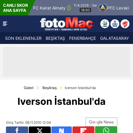
CANLI SKOR
11.8.2026 - Sal
FC Kairat Almaty
PFC Levski Sofya
Saba
ANA SAYFA
18:00
SON EKLENENLER
BEŞİKTAŞ
FENERBAHÇE
GALATASARAY
Galeri
Beşiktaş
Iverson İstanbul'da
Iverson İstanbul'da
Giriş Tarihi: 08.11.2010 12:04