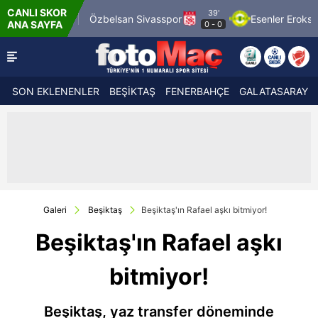
CANLI SKOR
39'
969 Spor
Özbelsan Sivasspor
Esenler Erokspor
ANA SAYFA
0
-
0
SON EKLENENLER
BEŞİKTAŞ
FENERBAHÇE
GALATASARAY
Galeri
Beşiktaş
Beşiktaş'ın Rafael aşkı bitmiyor!
Beşiktaş'ın Rafael aşkı
bitmiyor!
Beşiktaş, yaz transfer döneminde