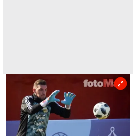
Sizlere daha iyi bir hizmet sunabilmek için İnternet
Sitemizde kendimize ve üçüncü kişilere ait çerezler
kullanılmaktadır. Bu çerezler vasıtasıyla çeşitli kişisel
verileriniz işlenmekte olup gerekli olan çerezler bilgi
toplumu hizmetlerinin sunulması amacıyla
kullanılmaktadır. Diğer çerezler, sitemizin daha işlevsel
kılınması ve kişiselleştirilmesi ve sizlere yönelik
reklam/pazarlama faaliyetlerinin yapılması, amaçlarıyla
sınırlı olarak açık rızanız dahilinde kullanılacaktır.
Çerezlere ilişkin tercihlerinizi aşağıda yer alan panel
vasıtasıyla belirleyebilirsiniz. Çerezlere ilişkin detaylı bilgi
için Ayarlar butonuna tıklayabilir,
Çerez Bilgilendirme
Metnimizi
ziyaret edebilirsiniz.
6698 sayılı Kişisel Verilerin Korunması Kanunu uyarınca
hazırlanmış Aydınlatma Metnimizi okumak ve sitemizde
ilgili mevzuata uygun olarak kullanılan çerezlerle ilgili bilgi