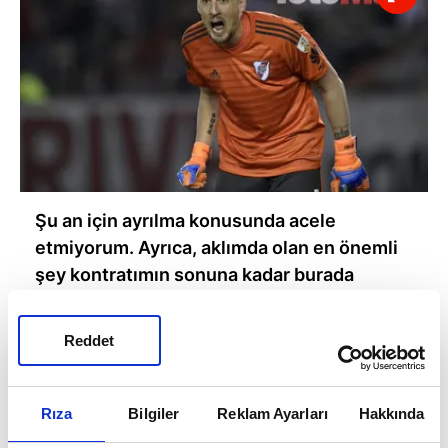
Şu an için ayrılma konusunda acele
etmiyorum. Ayrıca, aklımda olan en önemli
şey kontratımın sonuna kadar burada
kalmak. İki yılım kaldı ve sonuna kadar bunu
yaşamak istiyorum. Kazanmaya devam
Reddet
etme hırsını kaybetmeyi düşünmüyorum.'
dedi.
Rıza
Bilgiler
Reklam Ayarları
Hakkında