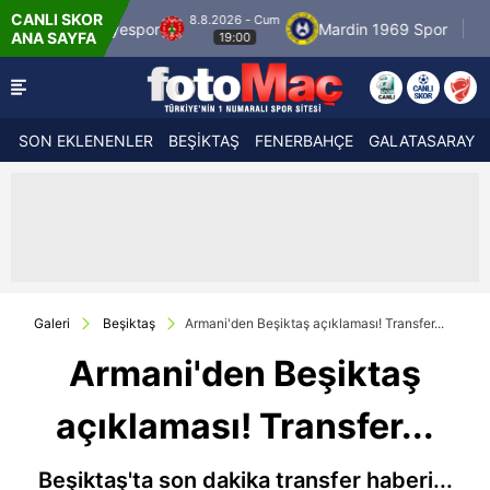
CANLI SKOR
8.8.2026 - Cum
por
Mardin 1969 Spor
Özbelsan Sivasspor
ANA SAYFA
19:00
SON EKLENENLER
BEŞİKTAŞ
FENERBAHÇE
GALATASARAY
Galeri
Beşiktaş
Armani'den Beşiktaş açıklaması! Transfer...
Armani'den Beşiktaş
açıklaması! Transfer...
Beşiktaş'ta son dakika transfer haberi...