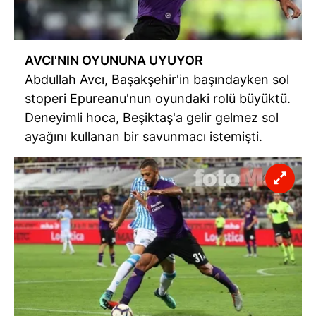
vasıtasıyla belirleyebilirsiniz. Çerezlere ilişkin detaylı bilgi
için Ayarlar butonuna tıklayabilir,
Çerez Bilgilendirme
Metnimizi
ziyaret edebilirsiniz.
AVCI'NIN OYUNUNA UYUYOR
Abdullah Avcı, Başakşehir'in başındayken sol
6698 sayılı Kişisel Verilerin Korunması Kanunu uyarınca
stoperi Epureanu'nun oyundaki rolü büyüktü.
hazırlanmış Aydınlatma Metnimizi okumak ve sitemizde
Deneyimli hoca, Beşiktaş'a gelir gelmez sol
ilgili mevzuata uygun olarak kullanılan çerezlerle ilgili bilgi
almak için lütfen
tıklayınız
.
ayağını kullanan bir savunmacı istemişti.