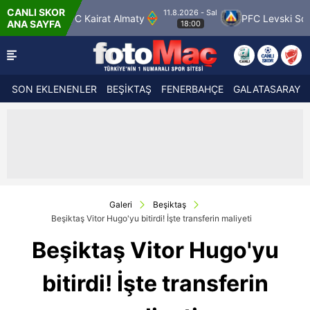
CANLI SKOR
11.8.2026 - Sal
FC Kairat Almaty
PFC Levski Sofya
Sab
ANA SAYFA
18:00
SON EKLENENLER
BEŞİKTAŞ
FENERBAHÇE
GALATASARAY
Galeri
Beşiktaş
Beşiktaş Vitor Hugo'yu bitirdi! İşte transferin maliyeti
Beşiktaş Vitor Hugo'yu
bitirdi! İşte transferin