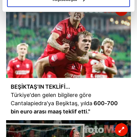
elimizden gelen çabayı gösterdiğimizi ve bu noktada,
reklamların maliyetlerimizi karşılamak noktasında tek gelir
kalemimiz olduğunu sizlere hatırlatmak isteriz.
Her halükârda, kullanıcılar, bu çerezlere izin vermedikleri
takdirde, kullanıcılara hedefli reklamlar
gösterilmeyecektir."
Sizlere daha iyi bir hizmet sunabilmek için İnternet
Sitemizde kendimize ve üçüncü kişilere ait çerezler
kullanılmaktadır. Bu çerezler vasıtasıyla çeşitli kişisel
BEŞİKTAŞ'IN TEKLİFİ...
verileriniz işlenmekte olup gerekli olan çerezler bilgi
toplumu hizmetlerinin sunulması amacıyla
Türkiye'den gelen bilgilere göre
kullanılmaktadır. Diğer çerezler, sitemizin daha işlevsel
Cantalapiedra'ya Beşiktaş, yılda
600-700
kılınması ve kişiselleştirilmesi ve sizlere yönelik
bin euro arası maaş teklif etti."
reklam/pazarlama faaliyetlerinin yapılması, amaçlarıyla
sınırlı olarak açık rızanız dahilinde kullanılacaktır.