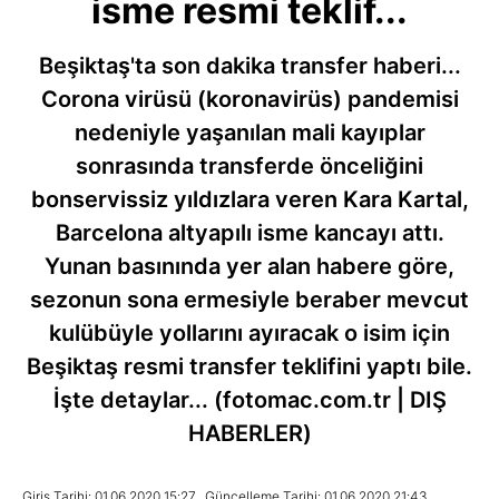
isme resmi teklif...
Beşiktaş'ta son dakika transfer haberi...
Corona virüsü (koronavirüs) pandemisi
nedeniyle yaşanılan mali kayıplar
sonrasında transferde önceliğini
bonservissiz yıldızlara veren Kara Kartal,
Barcelona altyapılı isme kancayı attı.
Yunan basınında yer alan habere göre,
sezonun sona ermesiyle beraber mevcut
kulübüyle yollarını ayıracak o isim için
Beşiktaş resmi transfer teklifini yaptı bile.
İşte detaylar... (fotomac.com.tr | DIŞ
HABERLER)
Giriş Tarihi: 01.06.2020 15:27
Güncelleme Tarihi: 01.06.2020 21:43