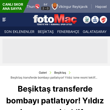
CANLI SKOR
84'
FC Thun
Vikingur Reykjavik
Hapoel Tel Aviv FC
ANA SAYFA
2
-
0
SON EKLENENLER
BEŞİKTAŞ
FENERBAHÇE
GALATASARAY
Galeri
Beşiktaş
Beşiktaş transferde bombayı patlatıyor! Yıldız isme resmi teklif...
Beşiktaş transferde
bombayı patlatıyor! Yıldız