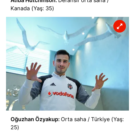
Atiba Hutchinson:
Defansif orta saha /
Kanada (Yaş: 35)
Oğuzhan Özyakup:
Orta saha / Türkiye (Yaş:
25)