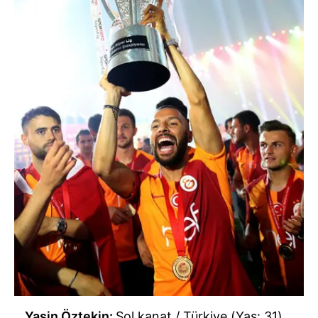
Çerezlere ilişkin tercihlerinizi aşağıda yer alan panel
vasıtasıyla belirleyebilirsiniz. Çerezlere ilişkin detaylı bilgi
için Ayarlar butonuna tıklayabilir,
Çerez Bilgilendirme
Metnimizi
ziyaret edebilirsiniz.
6698 sayılı Kişisel Verilerin Korunması Kanunu uyarınca
hazırlanmış Aydınlatma Metnimizi okumak ve sitemizde
ilgili mevzuata uygun olarak kullanılan çerezlerle ilgili bilgi
almak için lütfen
tıklayınız
.
Yasin Öztekin:
Sol kanat / Türkiye (Yaş: 31)