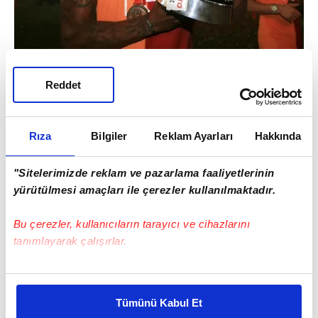
Reddet
Ryan Donk:
Defansif orta saha / Hollanda
(Yaş: 32)
Rıza
Bilgiler
Reklam Ayarları
Hakkında
"Sitelerimizde reklam ve pazarlama faaliyetlerinin
yürütülmesi amaçları ile çerezler kullanılmaktadır.
Bu çerezler, kullanıcıların tarayıcı ve cihazlarını
tanımlayarak çalışırlar.
Bu çerezlere izin vermeniz halinde sizlere özel
kişiselleştirilmiş reklamlar sunabilir, sayfalarımızda sizlere
Tümünü Kabul Et
daha iyi reklam deneyimi yaşatabiliriz. Bunu yaparken