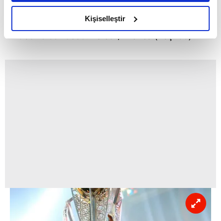
amacımızın size daha iyi bir reklam deneyimi sunmak
olduğunu ve sizlere en iyi içerikleri sunabilmek adına
Kişiselleştir
elimizden gelen çabayı gösterdiğimizi ve bu noktada,
Cedric Carrasso:
Kaleci / Fransa (Yaş: 36)
reklamların maliyetlerimizi karşılamak noktasında tek gelir
kalemimiz olduğunu sizlere hatırlatmak isteriz.
Her halükârda, kullanıcılar, bu çerezlere izin vermedikleri
takdirde, kullanıcılara hedefli reklamlar
gösterilmeyecektir."
Sizlere daha iyi bir hizmet sunabilmek için İnternet
Sitemizde kendimize ve üçüncü kişilere ait çerezler
kullanılmaktadır. Bu çerezler vasıtasıyla çeşitli kişisel
verileriniz işlenmekte olup gerekli olan çerezler bilgi
toplumu hizmetlerinin sunulması amacıyla
kullanılmaktadır. Diğer çerezler, sitemizin daha işlevsel
kılınması ve kişiselleştirilmesi ve sizlere yönelik
reklam/pazarlama faaliyetlerinin yapılması, amaçlarıyla
sınırlı olarak açık rızanız dahilinde kullanılacaktır.