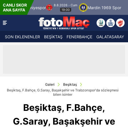
CANLI SKOR
8.8.2026 - Cum
spor
Mardin 1969 Spor
Özbelsan Sivasspor
ANA SAYFA
19:00
SON EKLENENLER
BEŞİKTAŞ
FENERBAHÇE
GALATASARAY
Galeri
Beşiktaş
Beşiktaş, F.Bahçe, G.Saray, Başakşehir ve Trabzonspor'da sözleşmesi
biten isimler
Beşiktaş, F.Bahçe,
G.Saray, Başakşehir ve