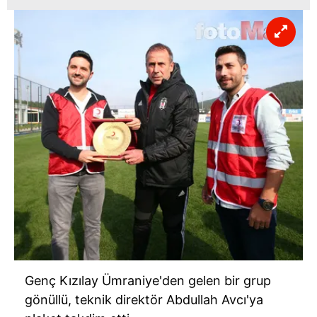
Çerezlere ilişkin tercihlerinizi aşağıda yer alan panel
vasıtasıyla belirleyebilirsiniz. Çerezlere ilişkin detaylı bilgi
için Ayarlar butonuna tıklayabilir,
Çerez Bilgilendirme
Metnimizi
ziyaret edebilirsiniz.
6698 sayılı Kişisel Verilerin Korunması Kanunu uyarınca
hazırlanmış Aydınlatma Metnimizi okumak ve sitemizde
ilgili mevzuata uygun olarak kullanılan çerezlerle ilgili bilgi
almak için lütfen
tıklayınız
.
Genç Kızılay Ümraniye'den gelen bir grup
gönüllü, teknik direktör Abdullah Avcı'ya