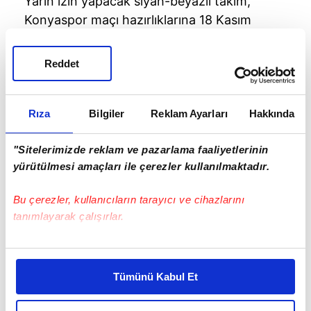
Yarın izin yapacak siyah-beyazlı takım,
Konyaspor
maçı hazırlıklarına 18 Kasım
Pazartesi günü gerçekleştireceği
antrenmanla devam edecek.
Reddet
Rıza
Bilgiler
Reklam Ayarları
Hakkında
"Sitelerimizde reklam ve pazarlama faaliyetlerinin
yürütülmesi amaçları ile çerezler kullanılmaktadır.
Bu çerezler, kullanıcıların tarayıcı ve cihazlarını
tanımlayarak çalışırlar.
Bu çerezlere izin vermeniz halinde sizlere özel
kişiselleştirilmiş reklamlar sunabilir, sayfalarımızda sizlere
Tümünü Kabul Et
daha iyi reklam deneyimi yaşatabiliriz. Bunu yaparken
amacımızın size daha iyi bir reklam deneyimi sunmak