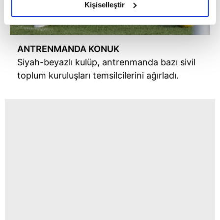
olduğunu ve sizlere en iyi içerikleri sunabilmek adına
Kişiselleştir
elimizden gelen çabayı gösterdiğimizi ve bu noktada,
reklamların maliyetlerimizi karşılamak noktasında tek gelir
kalemimiz olduğunu sizlere hatırlatmak isteriz.
ANTRENMANDA KONUK
Siyah-beyazlı kulüp, antrenmanda bazı sivil
Her halükârda, kullanıcılar, bu çerezlere izin vermedikleri
toplum kuruluşları temsilcilerini ağırladı.
takdirde, kullanıcılara hedefli reklamlar
gösterilmeyecektir."
Sizlere daha iyi bir hizmet sunabilmek için İnternet
Sitemizde kendimize ve üçüncü kişilere ait çerezler
kullanılmaktadır. Bu çerezler vasıtasıyla çeşitli kişisel
verileriniz işlenmekte olup gerekli olan çerezler bilgi
toplumu hizmetlerinin sunulması amacıyla
kullanılmaktadır. Diğer çerezler, sitemizin daha işlevsel
kılınması ve kişiselleştirilmesi ve sizlere yönelik
reklam/pazarlama faaliyetlerinin yapılması, amaçlarıyla
sınırlı olarak açık rızanız dahilinde kullanılacaktır.