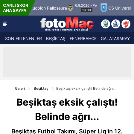
CANLI SKOR
6.8.2026 - Per
Kuopion Palloseura
CS Universitatea Craiova 
ANA SAYFA
18:00
SON EKLENENLER
BEŞİKTAŞ
FENERBAHÇE
GALATASARAY
Galeri
Beşiktaş
Beşiktaş eksik çalıştı! Belinde ağrı...
Beşiktaş eksik çalıştı!
Belinde ağrı...
Beşiktaş Futbol Takımı, Süper Lig'in 12.