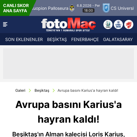
CANLI SKOR
6.8.2026 - Per
seura
CS Universitatea Craiova 1948
FC Inte
ANA SAYFA
18:00
SON EKLENENLER
BEŞİKTAŞ
FENERBAHÇE
GALATASARAY
Galeri
Beşiktaş
Avrupa basını Karius'a hayran kaldı!
Avrupa basını Karius'a
hayran kaldı!
Beşiktaş'ın Alman kalecisi Loris Karius,