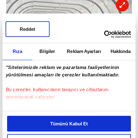
Reddet
Rıza
Bilgiler
Reklam Ayarları
Hakkında
"Sitelerimizde reklam ve pazarlama faaliyetlerinin
yürütülmesi amaçları ile çerezler kullanılmaktadır.
Bu çerezler, kullanıcıların tarayıcı ve cihazlarını
tanımlayarak çalışırlar.
Bu çerezlere izin vermeniz halinde sizlere özel
kişiselleştirilmiş reklamlar sunabilir, sayfalarımızda sizlere
Tümünü Kabul Et
daha iyi reklam deneyimi yaşatabiliriz. Bunu yaparken
amacımızın size daha iyi bir reklam deneyimi sunmak