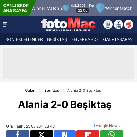
CANLI SKOR
6.8.2026 - Per
Winner Match 2
Winner Match 3
Boluspor
ANA SAYFA
22:00
SON EKLENENLER
BEŞİKTAŞ
FENERBAHÇE
GALATASARAY
Galeri
Beşiktaş
Alania 2-0 Beşiktaş
Alania 2-0 Beşiktaş
Giriş Tarihi: 25.08.2011 23:43