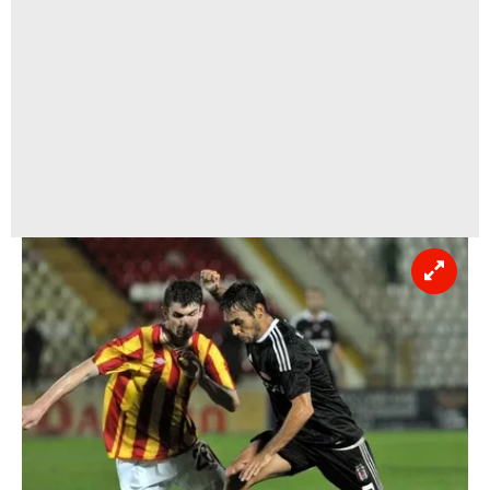
Çerezlere ilişkin tercihlerinizi aşağıda yer alan panel
vasıtasıyla belirleyebilirsiniz. Çerezlere ilişkin detaylı bilgi
için Ayarlar butonuna tıklayabilir,
Çerez Bilgilendirme
Metnimizi
ziyaret edebilirsiniz.
6698 sayılı Kişisel Verilerin Korunması Kanunu uyarınca
hazırlanmış Aydınlatma Metnimizi okumak ve sitemizde
ilgili mevzuata uygun olarak kullanılan çerezlerle ilgili bilgi
almak için lütfen
tıklayınız
.