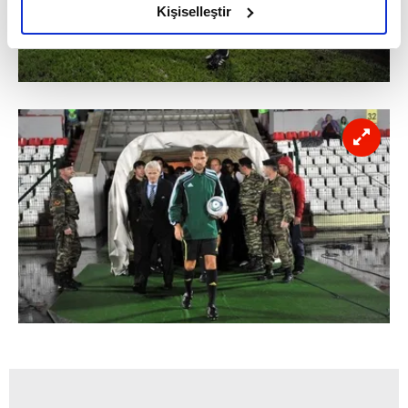
olduğunu ve sizlere en iyi içerikleri sunabilmek adına
Kişiselleştir
elimizden gelen çabayı gösterdiğimizi ve bu noktada,
reklamların maliyetlerimizi karşılamak noktasında tek gelir
kalemimiz olduğunu sizlere hatırlatmak isteriz.
Her halükârda, kullanıcılar, bu çerezlere izin vermedikleri
takdirde, kullanıcılara hedefli reklamlar
gösterilmeyecektir."
Sizlere daha iyi bir hizmet sunabilmek için İnternet
Sitemizde kendimize ve üçüncü kişilere ait çerezler
kullanılmaktadır. Bu çerezler vasıtasıyla çeşitli kişisel
verileriniz işlenmekte olup gerekli olan çerezler bilgi
toplumu hizmetlerinin sunulması amacıyla
kullanılmaktadır. Diğer çerezler, sitemizin daha işlevsel
kılınması ve kişiselleştirilmesi ve sizlere yönelik
reklam/pazarlama faaliyetlerinin yapılması, amaçlarıyla
sınırlı olarak açık rızanız dahilinde kullanılacaktır.