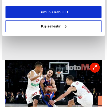
Bu çerezlere izin vermeniz halinde sizlere özel
kişiselleştirilmiş reklamlar sunabilir, sayfalarımızda sizlere
Tümünü Kabul Et
daha iyi reklam deneyimi yaşatabiliriz. Bunu yaparken
amacımızın size daha iyi bir reklam deneyimi sunmak
olduğunu ve sizlere en iyi içerikleri sunabilmek adına
Kişiselleştir
elimizden gelen çabayı gösterdiğimizi ve bu noktada,
reklamların maliyetlerimizi karşılamak noktasında tek gelir
kalemimiz olduğunu sizlere hatırlatmak isteriz.
Her halükârda, kullanıcılar, bu çerezlere izin vermedikleri
takdirde, kullanıcılara hedefli reklamlar
gösterilmeyecektir."
Sizlere daha iyi bir hizmet sunabilmek için İnternet
Sitemizde kendimize ve üçüncü kişilere ait çerezler
kullanılmaktadır. Bu çerezler vasıtasıyla çeşitli kişisel
verileriniz işlenmekte olup gerekli olan çerezler bilgi
toplumu hizmetlerinin sunulması amacıyla
kullanılmaktadır. Diğer çerezler, sitemizin daha işlevsel