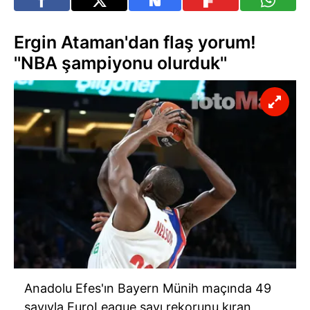
Ergin Ataman'dan flaş yorum!
''NBA şampiyonu olurduk''
Anadolu Efes'ın Bayern Münih maçında 49
sayıyla EuroLeague sayı rekorunu kıran