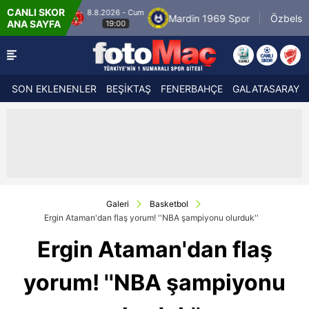
CANLI SKOR
.8.2026 - Cum
8.8.20
Mardin 1969 Spor
Özbelsan Sivasspor
ANA SAYFA
19:00
1
SON EKLENENLER
BEŞİKTAŞ
FENERBAHÇE
GALATASARAY
Galeri
Basketbol
Ergin Ataman'dan flaş yorum! ''NBA şampiyonu olurduk''
Ergin Ataman'dan flaş
yorum! ''NBA şampiyonu