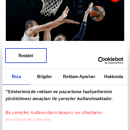
Reddet
"KENARA ALIRKEN REKORUN
Rıza
Bilgiler
Reklam Ayarları
Hakkında
FARKINDAYDIM"
Larkin'i
kenara aldığı anları aktaran deneyimli
"Sitelerimizde reklam ve pazarlama faaliyetlerinin
koç, "Rekora yakın olduğunun farkındaydım
yürütülmesi amaçları ile çerezler kullanılmaktadır.
ben. Şunu gördüm ki zorlamaya başladı,
Bu çerezler, kullanıcıların tarayıcı ve cihazlarını
çıkartırken farkında değilim.
tanımlayarak çalışırlar.