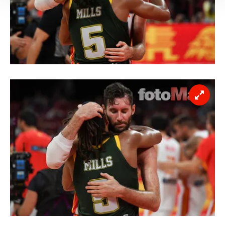
Her halükârda, kullanıcılar, bu çerezlere izin vermedikleri
takdirde, kullanıcılara hedefli reklamlar
gösterilmeyecektir."
Sizlere daha iyi bir hizmet sunabilmek için İnternet
Sitemizde kendimize ve üçüncü kişilere ait çerezler
kullanılmaktadır. Bu çerezler vasıtasıyla çeşitli kişisel
verileriniz işlenmekte olup gerekli olan çerezler bilgi
toplumu hizmetlerinin sunulması amacıyla
kullanılmaktadır. Diğer çerezler, sitemizin daha işlevsel
kılınması ve kişiselleştirilmesi ve sizlere yönelik
reklam/pazarlama faaliyetlerinin yapılması, amaçlarıyla
sınırlı olarak açık rızanız dahilinde kullanılacaktır.
Çerezlere ilişkin tercihlerinizi aşağıda yer alan panel
vasıtasıyla belirleyebilirsiniz. Çerezlere ilişkin detaylı bilgi
için Ayarlar butonuna tıklayabilir,
Çerez Bilgilendirme
Metnimizi
ziyaret edebilirsiniz.