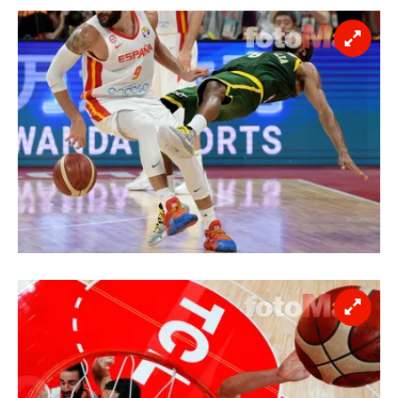
6698 sayılı Kişisel Verilerin Korunması Kanunu uyarınca
hazırlanmış Aydınlatma Metnimizi okumak ve sitemizde
ilgili mevzuata uygun olarak kullanılan çerezlerle ilgili bilgi
almak için lütfen
tıklayınız
.