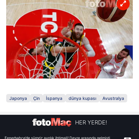
Japonya
Çin
İspanya
dünya kupası
Avustralya
HER YERDE!
Fenerbahçe’de sürpriz ayrılık ihtimali! Devre arasında gelmişti