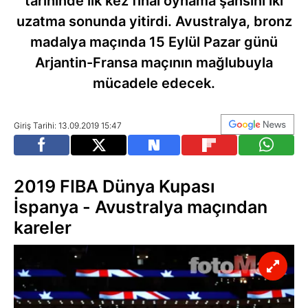
tarihinde ilk kez final oynama şansını iki
uzatma sonunda yitirdi. Avustralya, bronz
madalya maçında 15 Eylül Pazar günü
Arjantin-Fransa maçının mağlubuyla
mücadele edecek.
Giriş Tarihi: 13.09.2019 15:47
2019 FIBA Dünya Kupası
İspanya - Avustralya maçından
kareler