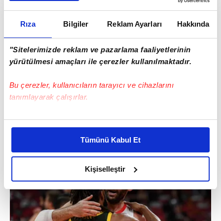
Rıza
Bilgiler
Reklam Ayarları
Hakkında
"Sitelerimizde reklam ve pazarlama faaliyetlerinin
yürütülmesi amaçları ile çerezler kullanılmaktadır.
Bu çerezler, kullanıcıların tarayıcı ve cihazlarını
tanımlayarak çalışırlar.
Bu çerezlere izin vermeniz halinde sizlere özel
kişiselleştirilmiş reklamlar sunabilir, sayfalarımızda sizlere
Tümünü Kabul Et
daha iyi reklam deneyimi yaşatabiliriz. Bunu yaparken
amacımızın size daha iyi bir reklam deneyimi sunmak
olduğunu ve sizlere en iyi içerikleri sunabilmek adına
Kişiselleştir
elimizden gelen çabayı gösterdiğimizi ve bu noktada,
reklamların maliyetlerimizi karşılamak noktasında tek gelir
kalemimiz olduğunu sizlere hatırlatmak isteriz.