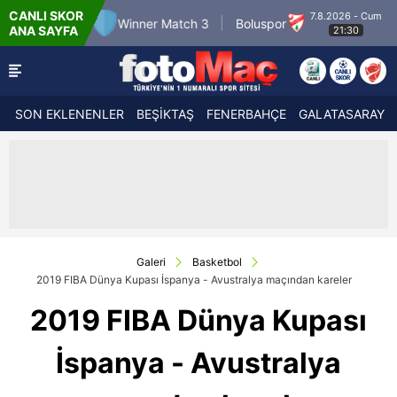
CANLI SKOR
7.8.2026 - Cum
inner Match 3
Boluspor
Manisa FK
Ban
ANA SAYFA
21:30
SON EKLENENLER
BEŞİKTAŞ
FENERBAHÇE
GALATASARAY
Galeri
Basketbol
2019 FIBA Dünya Kupası İspanya - Avustralya maçından kareler
2019 FIBA Dünya Kupası
İspanya - Avustralya