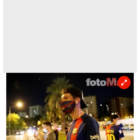
kullanılmaktadır. Bu çerezler vasıtasıyla çeşitli kişisel
verileriniz işlenmekte olup gerekli olan çerezler bilgi
toplumu hizmetlerinin sunulması amacıyla
kullanılmaktadır. Diğer çerezler, sitemizin daha işlevsel
kılınması ve kişiselleştirilmesi ve sizlere yönelik
reklam/pazarlama faaliyetlerinin yapılması, amaçlarıyla
sınırlı olarak açık rızanız dahilinde kullanılacaktır.
Çerezlere ilişkin tercihlerinizi aşağıda yer alan panel
vasıtasıyla belirleyebilirsiniz. Çerezlere ilişkin detaylı bilgi
için Ayarlar butonuna tıklayabilir,
Çerez Bilgilendirme
Metnimizi
ziyaret edebilirsiniz.
6698 sayılı Kişisel Verilerin Korunması Kanunu uyarınca
hazırlanmış Aydınlatma Metnimizi okumak ve sitemizde
ilgili mevzuata uygun olarak kullanılan çerezlerle ilgili bilgi
almak için lütfen
tıklayınız
.