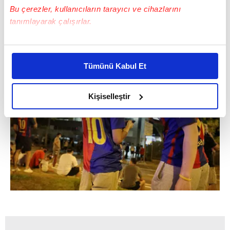
Barcelona taraftarı, Bartomeu'nun istifa
Bu çerezler, kullanıcıların tarayıcı ve cihazlarını
tanımlayarak çalışırlar.
etmesi halinde Messi'nin takımda kalmaya
karar vereceğini düşünüyor.
Bu çerezlere izin vermeniz halinde sizlere özel
kişiselleştirilmiş reklamlar sunabilir, sayfalarımızda sizlere
Tümünü Kabul Et
daha iyi reklam deneyimi yaşatabiliriz. Bunu yaparken
amacımızın size daha iyi bir reklam deneyimi sunmak
olduğunu ve sizlere en iyi içerikleri sunabilmek adına
Kişiselleştir
elimizden gelen çabayı gösterdiğimizi ve bu noktada,
reklamların maliyetlerimizi karşılamak noktasında tek gelir
kalemimiz olduğunu sizlere hatırlatmak isteriz.
Her halükârda, kullanıcılar, bu çerezlere izin vermedikleri
takdirde, kullanıcılara hedefli reklamlar
gösterilmeyecektir."
Sizlere daha iyi bir hizmet sunabilmek için İnternet
Sitemizde kendimize ve üçüncü kişilere ait çerezler