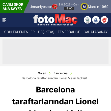
CANLI SKOR
8.8.2026 - Cum
bulspor
Ümraniyespor
Mardin 1969 Spor
ANA SAYFA
19:00
SON EKLENENLER
BEŞİKTAŞ
FENERBAHÇE
GALATASARAY
Galeri
Barcelona
Barcelona taraftarlarından Lionel Messi tepkisi!
Barcelona
taraftarlarından Lionel