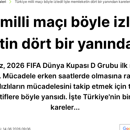
leri
Türkiye milli maçı böyle izledi! İşte memleketin dört bir yanından kareler
milli maçı böyle izl
n dört bir yanınd
ız, 2026 FIFA Dünya Kupası D Grubu il
. Mücadele erken saatlerde olmasına r
ızlıların mücadelesini takip etmek için 
iflere böyle yansıdı. İşte Türkiye'nin b
kareler...
i: 14.06.2026 09:06