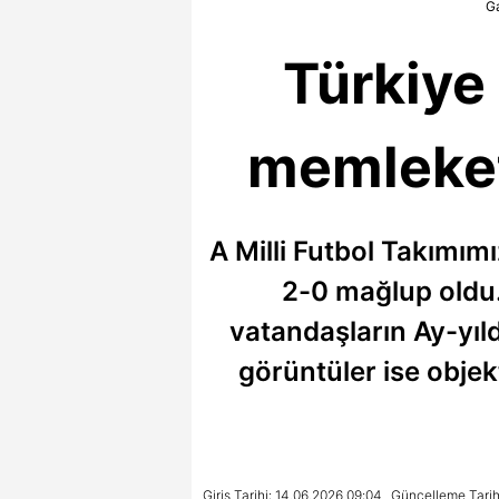
Ga
Türkiye 
memleketi
A Milli Futbol Takımım
2-0 mağlup oldu
vatandaşların Ay-yıld
görüntüler ise objekt
Giriş Tarihi: 14.06.2026 09:04
Güncelleme Tarih