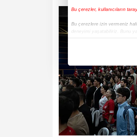
Bu çerezler, kullanıcıların tara
Bu çerezlere izin vermeniz halin
deneyimi yaşatabiliriz. Bunu y
içerikleri sunabilmek adına el
noktasında tek gelir kalemimiz 
Her halükârda, kullanıcılar, bu 
Sizlere daha iyi bir hizmet sun
çerezler vasıtasıyla çeşitli kiş
amacıyla kullanılmaktadır. Diğer
reklam/pazarlama faaliyetlerinin
Çerezlere ilişkin tercihlerinizi 
butonuna tıklayabilir,
Çerez Bi
6698 sayılı Kişisel Verilerin 