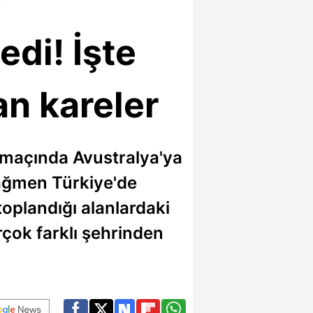
edi! İşte
an kareler
k maçında Avustralya'ya
ağmen Türkiye'de
toplandığı alanlardaki
irçok farklı şehrinden