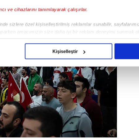
yıcı ve cihazlarını tanımlayarak çalışırlar.
de sizlere özel kişiselleştirilmiş reklamlar sunabilir, sayfalarım
aparken amacımızın size daha iyi bir reklam deneyimi sunmak ol
imizden gelen çabayı gösterdiğimizi ve bu noktada, reklamların ma
olduğunu sizlere hatırlatmak isteriz.
Kişiselleştir
çerezlere izin vermedikleri takdirde, kullanıcılara hedefli reklaml
abilmek için İnternet Sitemizde kendimize ve üçüncü kişilere ait 
isel verileriniz işlenmekte olup gerekli olan çerezler bilgi toplum
 çerezler, sitemizin daha işlevsel kılınması ve kişiselleştirilmes
 yapılması, amaçlarıyla sınırlı olarak açık rızanız dahilinde kulla
aşağıda yer alan panel vasıtasıyla belirleyebilirsiniz. Çerezlere iliş
lgilendirme Metnimizi
ziyaret edebilirsiniz.
Korunması Kanunu uyarınca hazırlanmış Aydınlatma Metnimizi okum