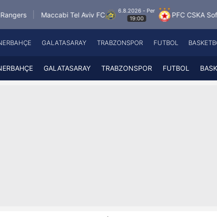
6.8.2026 - Per
accabi Tel Aviv FC
PFC CSKA Sofia
FK Jabl
19:00
NERBAHÇE
GALATASARAY
TRABZONSPOR
FUTBOL
BASKETB
Beşiktaş
A
Fenerbahçe
A
NERBAHÇE
GALATASARAY
TRABZONSPOR
FUTBOL
BAS
Galatasaray
A
Trabzonspor
A
Futbol
A
Basketbol
Ziraat Türkiye Kupası
DİZİ
Diğer Sporlar