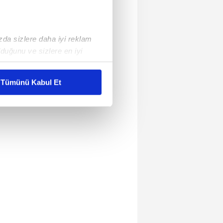
ızda sizlere daha iyi reklam
duğunu ve sizlere en iyi
liyetlerimizi karşılamak
Tümünü Kabul Et
ar gösterilmeyecektir."
çerezler kullanılmaktadır. Bu
u hizmetlerinin sunulması
i ve sizlere yönelik
nılacaktır.
kin detaylı bilgi için Ayarlar
ak ve sitemizde ilgili