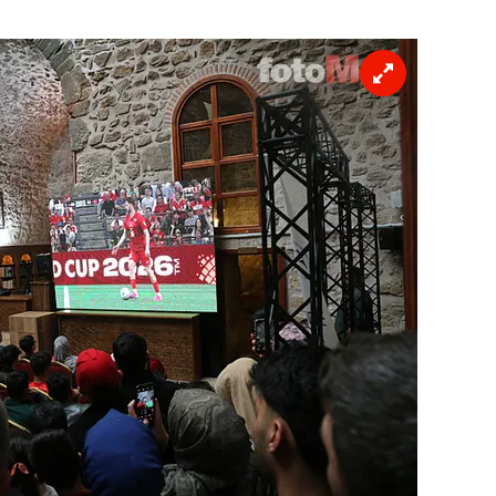
 çerezlerle ilgili bilgi almak için lütfen
tıklayınız
.