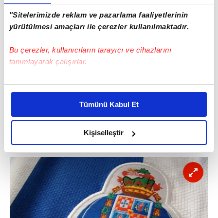
"Sitelerimizde reklam ve pazarlama faaliyetlerinin
yürütülmesi amaçları ile çerezler kullanılmaktadır.
Bu çerezler, kullanıcıların tarayıcı ve cihazlarını
tanımlayarak çalışırlar.
Bu çerezlere izin vermeniz halinde sizlere özel
kişiselleştirilmiş reklamlar sunabilir, sayfalarımızda sizlere
Tümünü Kabul Et
daha iyi reklam deneyimi yaşatabiliriz. Bunu yaparken
amacımızın size daha iyi bir reklam deneyimi sunmak
olduğunu ve sizlere en iyi içerikleri sunabilmek adına
Kişiselleştir
Lokomotiv Moskova
elimizden gelen çabayı gösterdiğimizi ve bu noktada,
reklamların maliyetlerimizi karşılamak noktasında tek gelir
kalemimiz olduğunu sizlere hatırlatmak isteriz.
Her halükârda, kullanıcılar, bu çerezlere izin vermedikleri
takdirde, kullanıcılara hedefli reklamlar
gösterilmeyecektir."