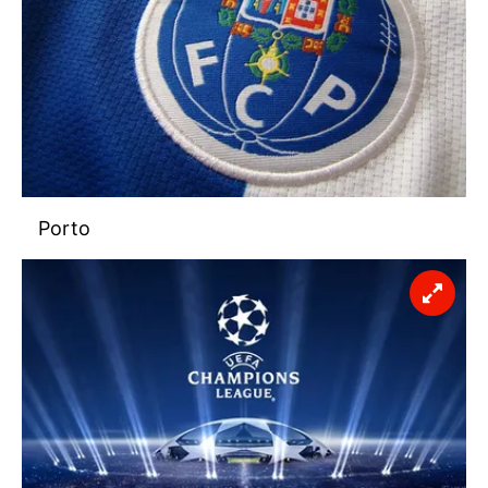
Sizlere daha iyi bir hizmet sunabilmek için İnternet
Sitemizde kendimize ve üçüncü kişilere ait çerezler
kullanılmaktadır. Bu çerezler vasıtasıyla çeşitli kişisel
verileriniz işlenmekte olup gerekli olan çerezler bilgi
toplumu hizmetlerinin sunulması amacıyla
kullanılmaktadır. Diğer çerezler, sitemizin daha işlevsel
kılınması ve kişiselleştirilmesi ve sizlere yönelik
reklam/pazarlama faaliyetlerinin yapılması, amaçlarıyla
Porto
sınırlı olarak açık rızanız dahilinde kullanılacaktır.
Çerezlere ilişkin tercihlerinizi aşağıda yer alan panel
vasıtasıyla belirleyebilirsiniz. Çerezlere ilişkin detaylı bilgi
için Ayarlar butonuna tıklayabilir,
Çerez Bilgilendirme
Metnimizi
ziyaret edebilirsiniz.
6698 sayılı Kişisel Verilerin Korunması Kanunu uyarınca
hazırlanmış Aydınlatma Metnimizi okumak ve sitemizde
ilgili mevzuata uygun olarak kullanılan çerezlerle ilgili bilgi