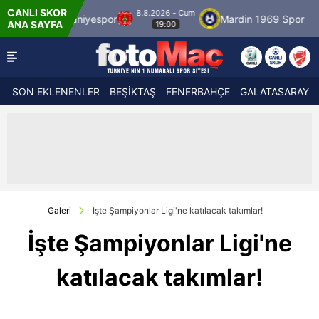
CANLI SKOR
8.8.2026 - Cum
Ümraniyespor
Mardin 1969 Spor
Özbelsan 
ANA SAYFA
19:00
SON EKLENENLER
BEŞİKTAŞ
FENERBAHÇE
GALATASARAY
Galeri
İşte Şampiyonlar Ligi'ne katılacak takımlar!
İşte Şampiyonlar Ligi'ne
katılacak takımlar!