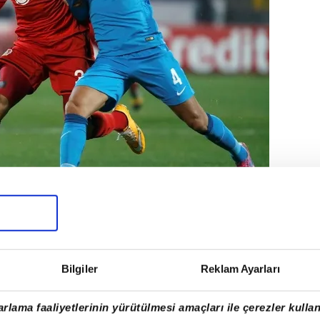
1 yaşındaki oyuncu, biten
Bilgiler
Reklam Ayarları
ını belirtti ve sosyal medyadan
a, "7 yıl boyunca Zenit'te oynadığım
rlama faaliyetlerinin yürütülmesi amaçları ile çerezler kullan