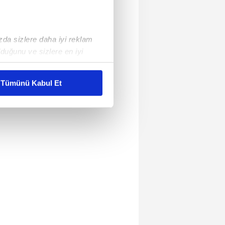
ızda sizlere daha iyi reklam
duğunu ve sizlere en iyi
liyetlerimizi karşılamak
Tümünü Kabul Et
ar gösterilmeyecektir."
çerezler kullanılmaktadır. Bu
u hizmetlerinin sunulması
i ve sizlere yönelik
nılacaktır.
kin detaylı bilgi için Ayarlar
ak ve sitemizde ilgili