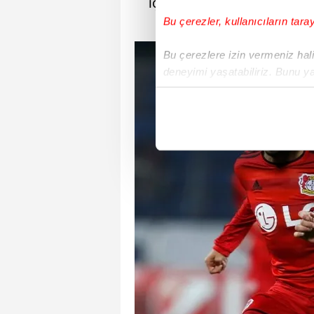
için gururluyum. 2 şampi
Bu çerezler, kullanıcıların tara
Bu çerezlere izin vermeniz halin
deneyimi yaşatabiliriz. Bunu y
içerikleri sunabilmek adına el
noktasında tek gelir kalemimiz 
Her halükârda, kullanıcılar, bu 
Sizlere daha iyi bir hizmet sun
çerezler vasıtasıyla çeşitli kiş
amacıyla kullanılmaktadır. Diğer
reklam/pazarlama faaliyetlerinin
Çerezlere ilişkin tercihlerinizi 
butonuna tıklayabilir,
Çerez Bi
6698 sayılı Kişisel Verilerin 