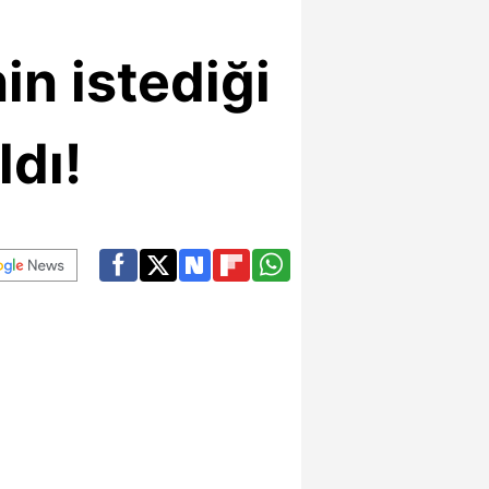
n istediği
ldı!