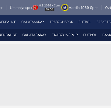
8.8.2026 - Cum
espor
Mardin 1969 Spor
Özbelsan Sivassp
19:00
NERBAHÇE
GALATASARAY
TRABZONSPOR
FUTBOL
BASKETB
Beşiktaş
A
Fenerbahçe
A
NERBAHÇE
GALATASARAY
TRABZONSPOR
FUTBOL
BAS
Galatasaray
A
Trabzonspor
A
Futbol
A
Basketbol
Ziraat Türkiye Kupası
DİZİ
Diğer Sporlar