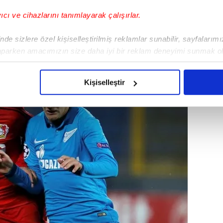
yonluk kazandık.
yıcı ve cihazlarını tanımlayarak çalışırlar.
de sizlere özel kişiselleştirilmiş reklamlar sunabilir, sayfalarım
aparken amacımızın size daha iyi bir reklam deneyimi sunmak ol
imizden gelen çabayı gösterdiğimizi ve bu noktada, reklamların ma
olduğunu sizlere hatırlatmak isteriz.
Kişiselleştir
çerezlere izin vermedikleri takdirde, kullanıcılara hedefli reklaml
abilmek için İnternet Sitemizde kendimize ve üçüncü kişilere ait 
isel verileriniz işlenmekte olup gerekli olan çerezler bilgi toplum
 çerezler, sitemizin daha işlevsel kılınması ve kişiselleştirilmes
 yapılması, amaçlarıyla sınırlı olarak açık rızanız dahilinde kulla
aşağıda yer alan panel vasıtasıyla belirleyebilirsiniz. Çerezlere iliş
lgilendirme Metnimizi
ziyaret edebilirsiniz.
Korunması Kanunu uyarınca hazırlanmış Aydınlatma Metnimizi okum