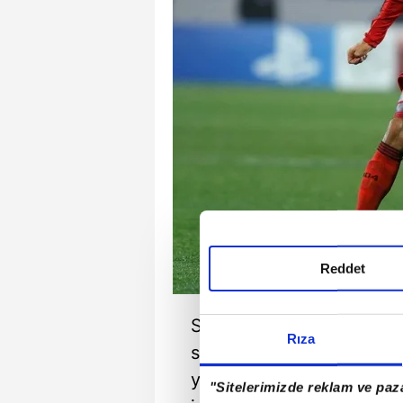
Reddet
Sporx'in haberine göre 3
Rıza
sözleşmesini uzatmayacağ
yaptığı veda paylaşımınd
"Sitelerimizde reklam ve paza