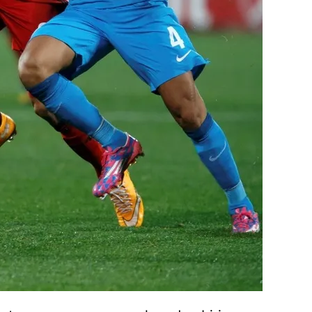
 çerezlerle ilgili bilgi almak için lütfen
tıklayınız
.