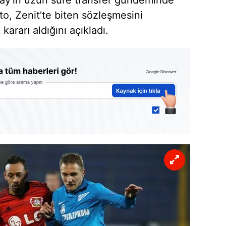
ay'ın uzun süre transfer gündeminde
o, Zenit'te biten sözleşmesini
kararı aldığını açıkladı.