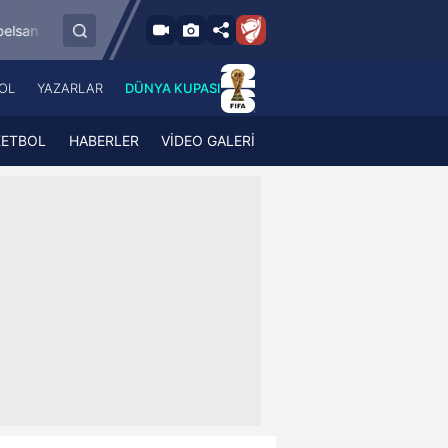
8.8.2026 - Cum
or
Esenler Erokspor
Hesap.com Antalyaspo
19:00
OL
YAZARLAR
DÜNYA KUPASI
 Haber
A Haber Radyo
 Spor
A Spor Radyo
KETBOL
HABERLER
VİDEO GALERİ
TV
A News Radio
2TV
Radyo Turkuvaz
para
Turkuvaz Romantik
Turkuvaz Efsane
Vav Tv
Radyo Soft
Radyo Energy
Turkuvaz Anadolu