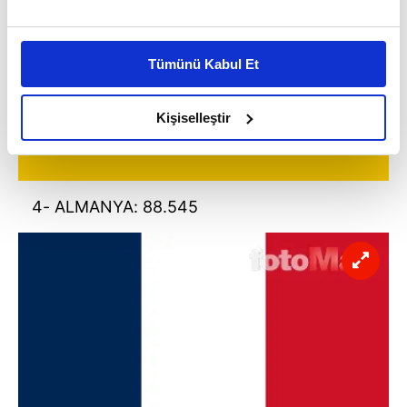
Bu çerezlere izin vermeniz halinde sizlere özel
kişiselleştirilmiş reklamlar sunabilir, sayfalarımızda sizlere
Tümünü Kabul Et
daha iyi reklam deneyimi yaşatabiliriz. Bunu yaparken
amacımızın size daha iyi bir reklam deneyimi sunmak
olduğunu ve sizlere en iyi içerikleri sunabilmek adına
Kişiselleştir
elimizden gelen çabayı gösterdiğimizi ve bu noktada,
reklamların maliyetlerimizi karşılamak noktasında tek gelir
kalemimiz olduğunu sizlere hatırlatmak isteriz.
4- ALMANYA: 88.545
Her halükârda, kullanıcılar, bu çerezlere izin vermedikleri
takdirde, kullanıcılara hedefli reklamlar
gösterilmeyecektir."
Sizlere daha iyi bir hizmet sunabilmek için İnternet
Sitemizde kendimize ve üçüncü kişilere ait çerezler
kullanılmaktadır. Bu çerezler vasıtasıyla çeşitli kişisel
verileriniz işlenmekte olup gerekli olan çerezler bilgi
toplumu hizmetlerinin sunulması amacıyla