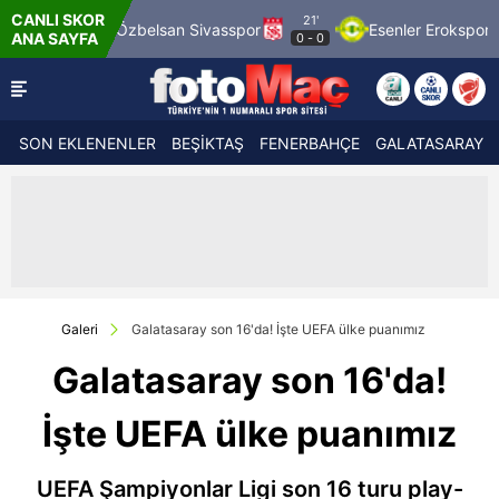
CANLI SKOR
21'
69 Spor
Özbelsan Sivasspor
Esenler Erokspor
ANA SAYFA
0
-
0
SON EKLENENLER
BEŞİKTAŞ
FENERBAHÇE
GALATASARAY
Galeri
Galatasaray son 16'da! İşte UEFA ülke puanımız
Galatasaray son 16'da!
İşte UEFA ülke puanımız
UEFA Şampiyonlar Ligi son 16 turu play-