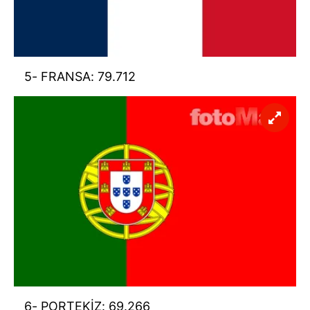
kullanılmaktadır. Diğer çerezler, sitemizin daha işlevsel
kılınması ve kişiselleştirilmesi ve sizlere yönelik
reklam/pazarlama faaliyetlerinin yapılması, amaçlarıyla
sınırlı olarak açık rızanız dahilinde kullanılacaktır.
5- FRANSA: 79.712
Çerezlere ilişkin tercihlerinizi aşağıda yer alan panel
vasıtasıyla belirleyebilirsiniz. Çerezlere ilişkin detaylı bilgi
için Ayarlar butonuna tıklayabilir,
Çerez Bilgilendirme
Metnimizi
ziyaret edebilirsiniz.
6698 sayılı Kişisel Verilerin Korunması Kanunu uyarınca
hazırlanmış Aydınlatma Metnimizi okumak ve sitemizde
ilgili mevzuata uygun olarak kullanılan çerezlerle ilgili bilgi
almak için lütfen
tıklayınız
.
6- PORTEKİZ: 69.266