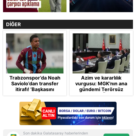
DİĞER
Trabzonspor’da Noah
Azim ve kararlılık
Saviolo’dan transfer
vurgusu: MGK'nın ana
itirafı! ‘Başkasını
gündemi Terörsüz
izlemeye geldi’
Türkiye! FETÖ tamamen
bertaraf edilecek
Son dakika Galatasaray haberlerinden