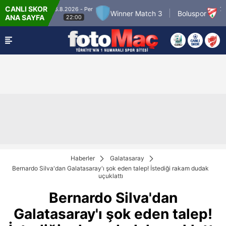
CANLI SKOR
6.8.2026 - Per
7.8.2026 - 
ch 2
Winner Match 3
Boluspor
ANA SAYFA
22:00
21:30
Haberler
Galatasaray
Bernardo Silva'dan Galatasaray'ı şok eden talep! İstediği rakam dudak
uçuklattı
Bernardo Silva'dan
Galatasaray'ı şok eden talep!