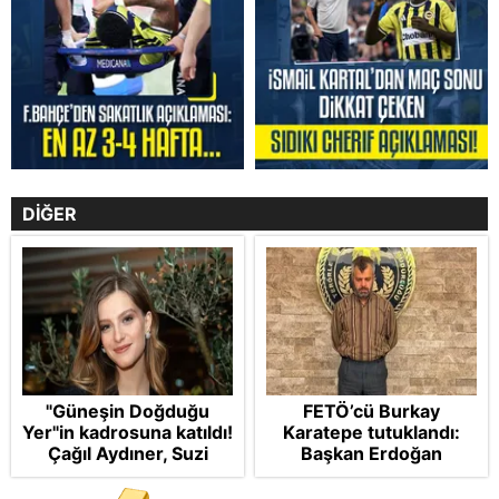
DİĞER
"Güneşin Doğduğu
FETÖ’cü Burkay
Yer"in kadrosuna katıldı!
Karatepe tutuklandı:
Çağıl Aydıner, Suzi
Başkan Erdoğan
karakteriyle geliyor
şikayetçi oldu! 5 suçtan
dava talebi