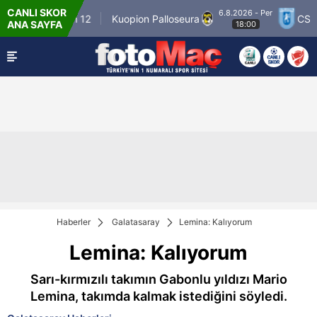
CANLI SKOR
6.8.2026 - Per
Winner Match 12
Kuopion Palloseura
CS Univ
ANA SAYFA
18:00
Haberler
Galatasaray
Lemina: Kalıyorum
Lemina: Kalıyorum
Sarı-kırmızılı takımın Gabonlu yıldızı Mario
Lemina, takımda kalmak istediğini söyledi.