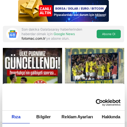
Son dakika Galatasaray haberlerinden
haberdar olmak için
Google News
Abone Ol
fotomac.com.tr
'ye abone olun.
Reddet
Rıza
Bilgiler
Reklam Ayarları
Hakkında