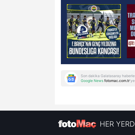
Son dakika Galatasaray haberle
Google News
fotomac.com.tr
'ye
HER YERD