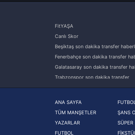
FitYAŞA
Canlı Skor
Beşiktaş son dakika transfer haberl
Fenerbahçe son dakika transfer hab
Galatasaray son dakika transfer ha
Trabzonspor son dakika transfer
haberleri
Trendyol Süper Lig haberleri
ANA SAYFA
FUTBOL
Ziraat Türkiye Kupası haberleri
TÜM MANŞETLER
ŞANS 
UEFA Şampiyonlar Ligi haberleri
YAZARLAR
SÜPER 
UEFA Avrupa Ligi haberleri
FUTBOL
FİKSTÜ
UEFA Konferans Ligi haberleri