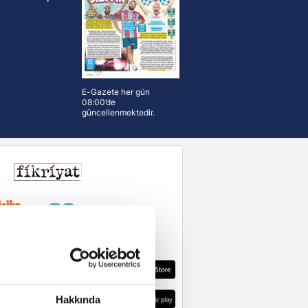
E-Gazete her gün
08:00’de
güncellenmektedir.
Hakkında