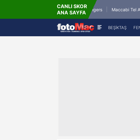
CANLI SKOR
74'
a Bialystok
Glasgow Rangers
Maccabi Tel Aviv FC
ANA SAYFA
2
-
1
BEŞİKTAŞ
FE