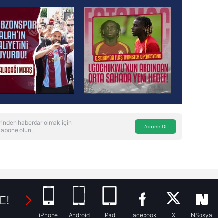
rinden haberdar olmak için
Abone Ol
 abone olun.
E!
iPhone
Android
iPad
Facebook
X
NSosyal