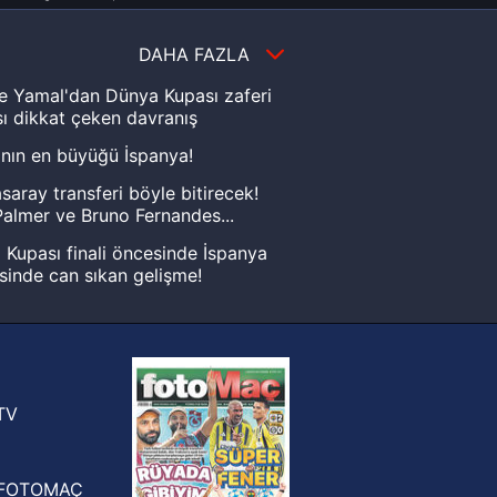
DAHA FAZLA
e Yamal'dan Dünya Kupası zaferi
ı dikkat çeken davranış
nın en büyüğü İspanya!
saray transferi böyle bitirecek!
almer ve Bruno Fernandes...
Kupası finali öncesinde İspanya
sinde can sıkan gelişme!
FIFA Dünya Kupası'nı kazanana
yonluk yüzüğü verilecek
n Crespo, Meksika Ligi
rinden Atlas'ın yeni teknik direktörü
TV
FOTOMAÇ