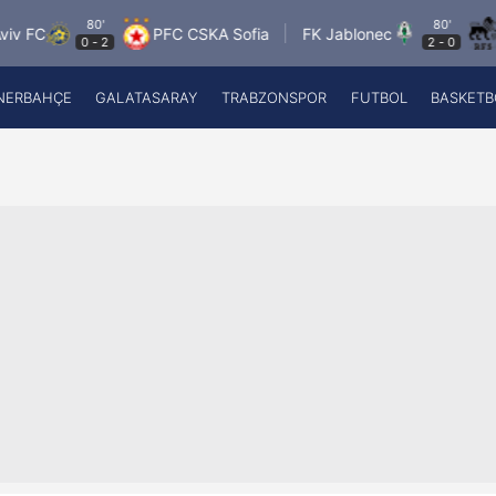
80'
80'
PFC CSKA Sofia
FK Jablonec
FC RFS
0
-
2
2
-
0
NERBAHÇE
GALATASARAY
TRABZONSPOR
FUTBOL
BASKETB
Beşiktaş
A
Fenerbahçe
A
Galatasaray
A
Trabzonspor
A
Futbol
A
Basketbol
Ziraat Türkiye Kupası
DİZİ
Diğer Sporlar