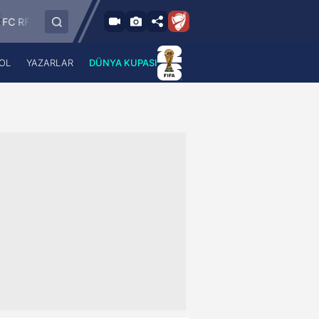
80'
Paide Linnameeskond
SK Rapid
HJK Helsinki
1
-
1
OL
YAZARLAR
DÜNYA KUPASI
 Haber
A Haber Radyo
 Spor
A Spor Radyo
TV
A News Radio
2TV
Radyo Turkuvaz
para
Turkuvaz Romantik
Turkuvaz Efsane
Vav Tv
Radyo Soft
Radyo Energy
Turkuvaz Anadolu