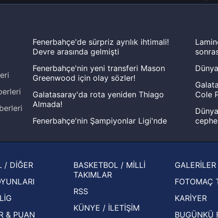
Fenerbahçe'de sürpriz ayrılık ihtimali!
Lamin
Devre arasında gelmişti
sonras
Fenerbahçe'nin yeni transferi Mason
Dünya
eri
Greenwood için olay sözler!
Galata
erleri
Galatasaray'da rota yeniden Thiago
Cole P
Almada!
berleri
Dünya 
Fenerbahçe'nin Şampiyonlar Ligi'nde
cephe
muhtemel rakibi belli oldu! Gornik
2026 
Zabrze'yi elerlerse...
şampi
İspanya-Arjantin finalinin ardından dış
Herna
 / DİĞER
BASKETBOL / MİLLİ
GALERİLER
basından gündem olan manşetler!
ekiple
TAKIMLAR
OYUNLARI
FOTOMAÇ 
Beşiktaş'ın UEFA Avrupa Ligi'nde 3. Ön
oldu
RSS
Eleme Turu muhtemel rakipleri belli oldu!
LİG
KARİYER
KÜNYE / İLETİŞİM
R & PUAN
BUGÜNKÜ 