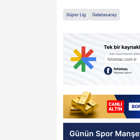
Süper Lig
Galatasaray
Günün Spor Manşet