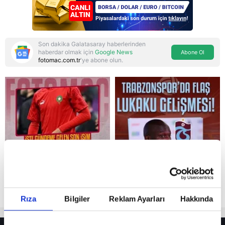
Son dakika Galatasaray haberlerinden
haberdar olmak için
Google News
Abone Ol
fotomac.com.tr
'ye abone olun.
Reddet
Rıza
Bilgiler
Reklam Ayarları
Hakkında