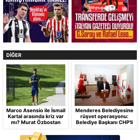
DİĞER
Marco Asensio ile İsmail
Menderes Belediyesine
Kartal arasında kriz var
rüşvet operasyonu:
mı? Murat Özbostan
Belediye Başkanı CHP'li
analiz etti: Egoları da
İlkay Çiçek tutuklandı
yönetmelisiniz