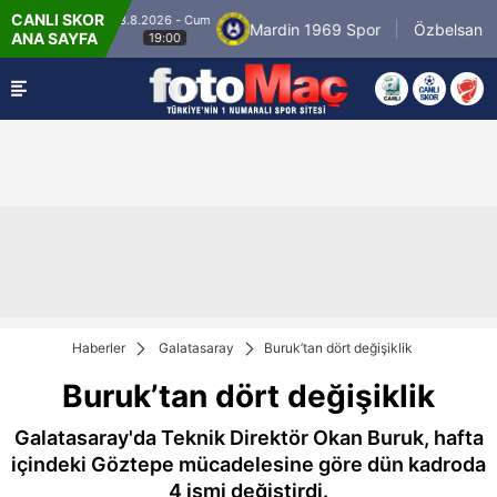
CANLI SKOR
8.8.2026 - Cum
niyespor
Mardin 1969 Spor
Özbelsan Sivas
ANA SAYFA
19:00
Haberler
Galatasaray
Buruk’tan dört değişiklik
Buruk’tan dört değişiklik
Galatasaray'da Teknik Direktör Okan Buruk, hafta
içindeki Göztepe mücadelesine göre dün kadroda
4 ismi değiştirdi.